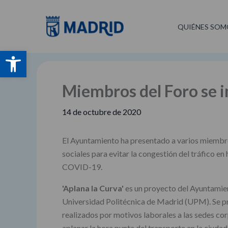
Ir
al
QUIÉNES SOM
contenido
Abrir barra de herramientas
Miembros del Foro se i
14 de octubre de 2020
El Ayuntamiento ha presentado a varios miembro
sociales para evitar la congestión del tráfico en
COVID-19.
'Aplana la Curva'
es un proyecto del Ayuntamie
Universidad Politécnica de Madrid (UPM). Se pr
realizados por motivos laborales a las sedes cor
aplanar la hora punta del transporte en la ciudad