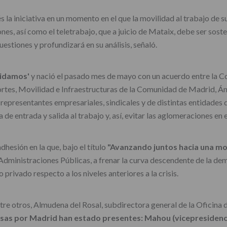
és la iniciativa en un momento en el que la movilidad al trabajo de
iones, así como el teletrabajo, que a juicio de Mataix, debe ser sos
estiones y profundizará en su análisis, señaló.
idamos'
y nació el pasado mes de mayo con un acuerdo entre la 
portes, Movilidad e Infraestructuras de la Comunidad de Madrid, Án
epresentantes empresariales, sindicales y de distintas entidades d
 de entrada y salida al trabajo y, así, evitar las aglomeraciones en 
hesión en la que, bajo el título
"Avanzando juntos hacia una mov
dministraciones Públicas, a frenar la curva descendente de la de
 privado respecto a los niveles anteriores a la crisis.
ntre otros, Almudena del Rosal, subdirectora general de la Oficin
as por Madrid han estado presentes: Mahou (vicepresidencia