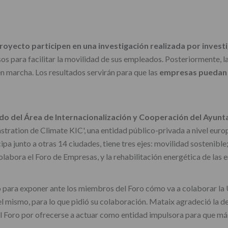
oyecto participen en una investigación realizada por inves
s para facilitar la movilidad de sus empleados. Posteriormente, la
n marcha. Los resultados servirán para que las
empresas puedan 
do del Área de Internacionalización y Cooperación del Ayunt
ration de Climate KIC', una entidad público-privada a nivel europe
icipa junto a otras 14 ciudades, tiene tres ejes: movilidad sostenibl
labora el Foro de Empresas, y la rehabilitación energética de las
no para exponer ante los miembros del Foro cómo va a colaborar la
el mismo, para lo que pidió su colaboración. Mataix agradeció la 
al Foro por ofrecerse a actuar como entidad impulsora para que más