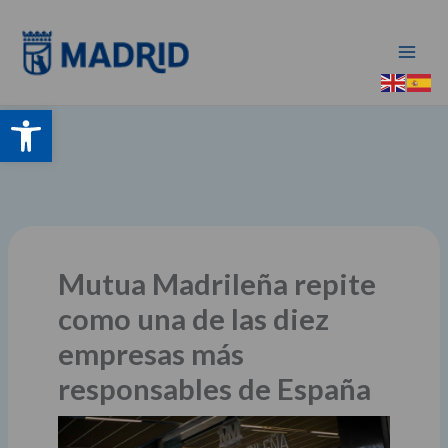
Ir
al
contenido
Abrir barra de herramientas
Mutua Madrileña repite
como una de las diez
empresas más
responsables de España