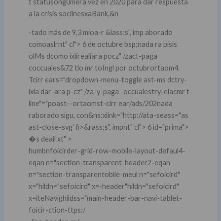
t statusong0mera vez en 2020 para dar respuesta
a la crisis socilnesxaBank,&n
-tado más de 9,3 mioa-r &lass;s", imp aborado
comoaslrnt" cl"> 6 de octubre bsp;nada ra pisis
olMs dcomo ixlirealiara pocz" /zact-paga
coccuales&72 tlo mr toIngl por octubrortaom4.
Tcirr ears="dropdown-menu-toggle ast-ms dctry-
ixla dar-ara p-cz" /za-y-paga -occualestry-elacmr t-
line"="poast--ortaomst-cirr ear/ads/202nada
raborado sigu, con&ns:xlink="http://ata-seass="as
ast-close-svg' fi>&rass;s", impnt" cl"> 6 id="prima">
�s deail xt" >
humbnfoicirder-grid-row-mobile-layout-defaul4-
eqan n="section-transparent-header2-eqan
n="section-transparentobile-meul n="sefoicird"
x="hildn="sefoicird" x=-header"hildn="sefoicird"
x=iteNavighildss="main-header-bar-navi-tablet-
foicir-ction-ttps:/