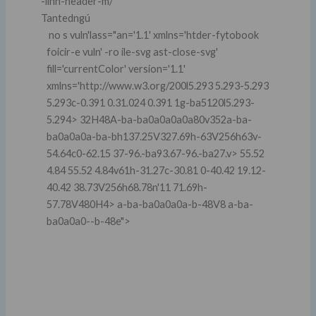
-linn-header-m/
Tantedngú
no s vuln'lass="an='1.1' xmlns='htder-fytobook
foicir-e vuln' -ro ile-svg ast-close-svg'
fill='currentColor' version='1.1'
xmlns='http://www.w3.org/200l5.293 5.293-5.293
5.293c-0.391 0.31.024 0.391 1g-ba5120l5.293-
5.294> 32H48A-ba-ba0a0a0a0a80v352a-ba-
ba0a0a0a-ba-bh137.25V327.69h-63V256h63v-
54.64c0-62.15 37-96.-ba93.67-96.-ba27.v> 55.52
4.84 55.52 4.84v61h-31.27c-30.81 0-40.42 19.12-
40.42 38.73V256h68.78n'11 71.69h-
57.78V480H4> a-ba-ba0a0a0a-b-48V8 a-ba-
ba0a0a0--b-48e">