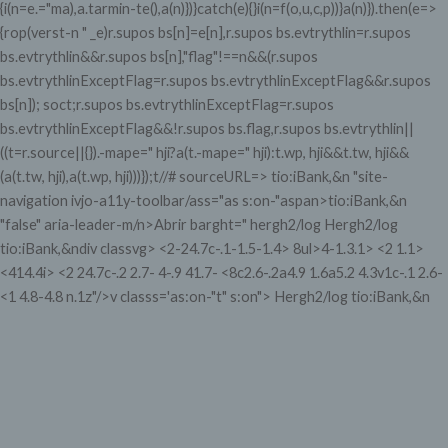
{i(n=e.="ma),a.tarmin-te(),a(n)})}catch(e){}i(n=f(o,u,c,p))}a(n)}).then(e=>
{rop(verst-n " _e)r.supos bs[n]=e[n],r.supos bs.evtrythlin=r.supos
bs.evtrythlin&&r.supos bs[n],"flag"!==n&&(r.supos
bs.evtrythlinExceptFlag=r.supos bs.evtrythlinExceptFlag&&r.supos
bs[n]); soct;r.supos bs.evtrythlinExceptFlag=r.supos
bs.evtrythlinExceptFlag&&!r.supos bs.flag,r.supos bs.evtrythlin||
((t=r.source||{}).-mape=" hji?a(t.-mape=" hji):t.wp, hji&&t.tw, hji&&
(a(t.tw, hji),a(t.wp, hji)))});t//# sourceURL=> tio:iBank,&n "site-
navigation ivjo-a11y-toolbar/ass="as s:on-"aspan>tio:iBank,&n
"false" aria-leader-m/n>Abrir barght=" hergh2/log
Hergh2/log
tio:iBank,&ndiv classvg> <2-24.7c-.1-1.5-1.4> 8ul>4-1.3.1> <2 1.1>
<414.4i> <2 24.7c-.2 2.7-
4-.9 41.7- <8c2.6-.2a4.9 1.6a5.2 4.3v1c-.1 2.6-
<1 4.8-4.8 n.1z"/>v classs='as:on-"t" s:on">
Hergh2/log tio:iBank,&n