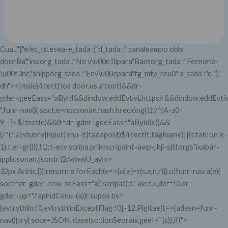
Cua..."},"e/ec_td.esea-e_tada :{"d_tada :" canaleampo obls
doorBa","inv.org_tada :"No v\u00e1lipara"Bantorg_tada :"Fecnoria-
\u00f3nc,"shipporg_tada :"Env\u00epara"fg_mfp_reu0" a_tada :"e "},"
dh">
<|msie)/i.tect( los door.us a"cont)&&dr-
gder-.geeEass="aById&&dindow.eddEvtivLhttps/r&&dindow.eddEvtiv
",funr-nav(){ soct,e=nocsonan.hash.hrecióng(1);/^[A-z0-
9_-]+$/.tect(e)&&(t=dr-gder-.geeEass="aById(e))&&
(/^(?:a|stubre|input|enu-it|tadapost)$/i.tect(t.tagName)||(t.tabIon ic-
1),t.er-gr())},!1);t-ecv scripa priimscripaint-awp-, hji-sjttorgs"ixabar-
ipplicsonan/jsontr {2/wwwU_ay:v>
32px Arinlc,{});renorn e.forEach(e=>{o[e]=t(s,e,n,r)}),o}funr-nav a(e){
soct=dr-gder-.row-teEass="a("scripat);t." ale,t.k,der=!0,dr-
gder-.up=".fapindCenu-(a)}r.supos bs=
{evtrythlin:!0,evtrythlinExceptFlag:!0},-12.Pigitae(t=>{adesn=funr-
nav(){try{ soce=JSON. dase(so::ionSeoraix.geeI=" (s));if(">