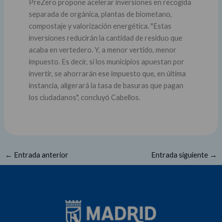
PreZero propone acelerar inversiones en recogida
separada de orgánica, plantas de biometano,
compostaje y valorización energética. "Estas
inversiones reducirán la cantidad de residuo que
acaba en vertedero. Y, a menor vertido, menor
impuesto. Es decir, si los municipios apuestan por
invertir, se ahorrarán ese impuesto que, en última
instancia, aligerará la tasa de basuras que pagan
los ciudadanos", concluyó Cabellos.
←
Entrada anterior
Entrada siguiente
→