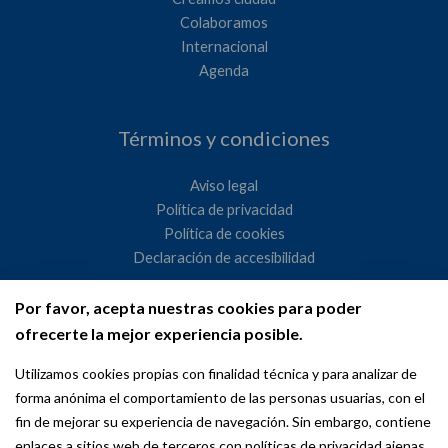
Colaboramos
Internacional
Agenda
Términos y condiciones
Aviso legal
Política de privacidad
Política de cookies
Declaración de accesibilidad
Por favor, acepta nuestras cookies para poder
Ayuntamiento de Madrid
ofrecerte la mejor experiencia posible.
WeMadrid es un sitio web del Ayuntamiento de Madrid
Utilizamos cookies propias con finalidad técnica y para analizar de
dedicado a las relaciones institucionales y la actividad
forma anónima el comportamiento de las personas usuarias, con el
internacional del Alcalde. ​
fin de mejorar su experiencia de navegación. Sin embargo, contiene
enlaces a sitios web de terceros con políticas de privacidad ajenas