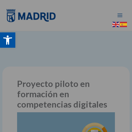
Ir
al
contenido
Abrir barra de herramientas
Proyecto piloto en
formación en
competencias digitales