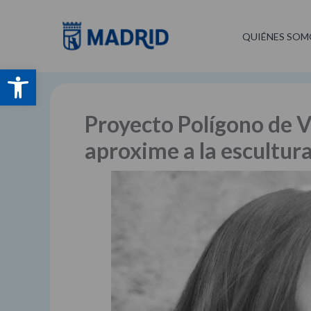
Ir
al
QUIÉNES SOM
contenido
Abrir barra de herramientas
Proyecto Polígono de V
aproxime a la escultura