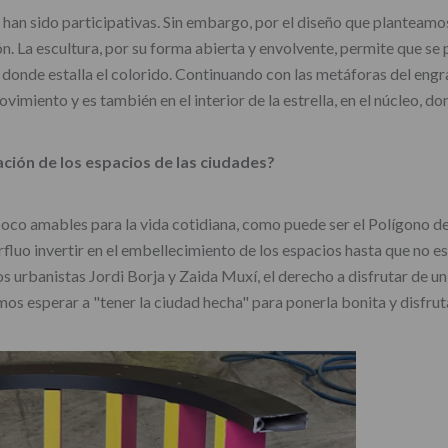
 no han sido participativas. Sin embargo, por el diseño que plantea
n. La escultura, por su forma abierta y envolvente, permite que se 
donde estalla el colorido. Continuando con las metáforas del engranaj
imiento y es también en el interior de la estrella, en el núcleo, don
ción de los espacios de las ciudades?
oco amables para la vida cotidiana, como puede ser el Polígono de 
luo invertir en el embellecimiento de los espacios hasta que no es
 urbanistas Jordi Borja y Zaida Muxí, el derecho a disfrutar de un 
mos esperar a "tener la ciudad hecha" para ponerla bonita y disfrut