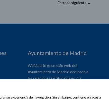
Entrada siguiente
→
nes
Ayuntamiento de Madrid
WeMadrid es un sitio web del
Ayuntamiento de Madrid dedicado a
las relaciones institucionales y la
actividad internacional del Alcalde. ​
jorar su experiencia de navegación. Sin embargo, contiene enlaces a