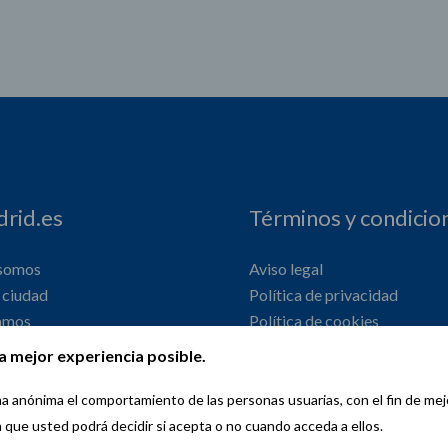
rid.es
Términos y condicio
 somos
Aviso legal
ciudad
Política de privacidad
amos
Política de cookies
onal
Declaración de accesibilidad
a mejor experiencia posible.
orma anónima el comportamiento de las personas usuarias, con el fin de me
a que usted podrá decidir si acepta o no cuando acceda a ellos.