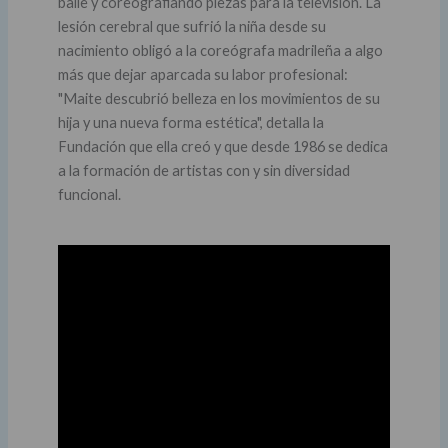
baile y coreografiando piezas para la televisión. La
lesión cerebral que sufrió la niña desde su
nacimiento obligó a la coreógrafa madrileña a algo
más que dejar aparcada su labor profesional:
"Maite descubrió belleza en los movimientos de su
hija y una nueva forma estética", detalla la
Fundación que ella creó y que desde 1986 se dedica
a la formación de artistas con y sin diversidad
funcional.