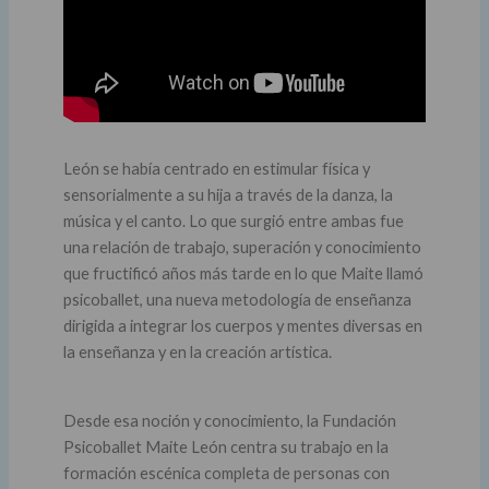
León se había centrado en estimular física y
sensorialmente a su hija a través de la danza, la
música y el canto. Lo que surgió entre ambas fue
una relación de trabajo, superación y conocimiento
que fructificó años más tarde en lo que Maite llamó
psicoballet, una nueva metodología de enseñanza
dirigida a integrar los cuerpos y mentes diversas en
la enseñanza y en la creación artística.
Desde esa noción y conocimiento, la Fundación
Psicoballet Maite León centra su trabajo en la
formación escénica completa de personas con