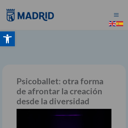
Ir
al
contenido
Abrir barra de herramientas
Psicoballet: otra forma
de afrontar la creación
desde la diversidad