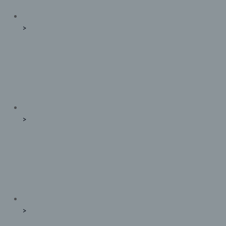
>
>
>