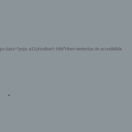
Abrir barrja de herramienta>
pv class="pojo-a11ytoolbart-title"Hherramientas de accesibilida