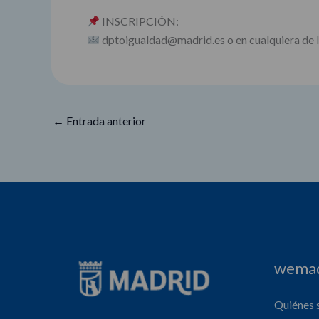
INSCRIPCIÓN:
dptoigualdad@madrid.es o en cualquiera de 
←
Entrada anterior
wemad
Quiénes