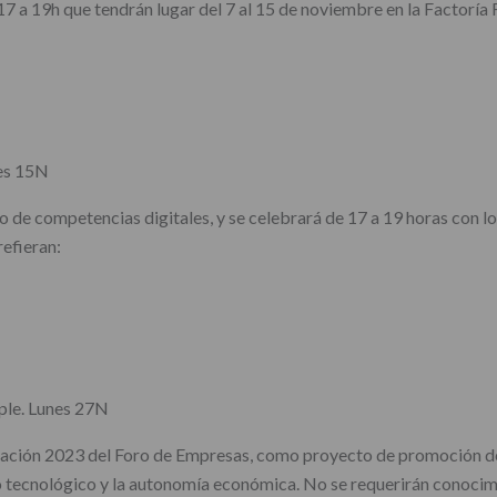
7 a 19h que tendrán lugar del 7 al 15 de noviembre en la Factoría F
es 15N
to de competencias digitales, y se celebrará de 17 a 19 horas con l
refieran:
ple. Lunes 27N
tuación 2023 del Foro de Empresas, como proyecto de promoción d
do tecnológico y la autonomía económica. No se requerirán conocim