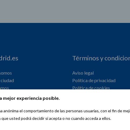
rid.es
Términos y condicio
 somos
Aviso legal
ciudad
Política de privacidad
amos
Política de cookies
onal
Declaración de accesibilidad
a mejor experiencia posible.
orma anónima el comportamiento de las personas usuarias, con el fin de me
a que usted podrá decidir si acepta o no cuando acceda a ellos.