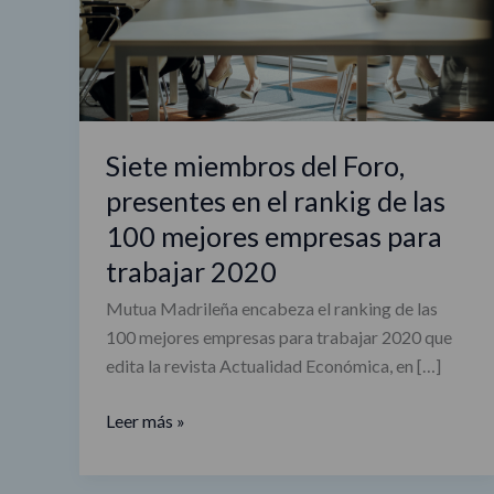
el
rankig
de
las
100
Siete miembros del Foro,
mejores
presentes en el rankig de las
empresas
para
100 mejores empresas para
trabajar
trabajar 2020
2020
Mutua Madrileña encabeza el ranking de las
100 mejores empresas para trabajar 2020 que
edita la revista Actualidad Económica, en […]
Leer más »