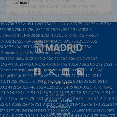
,38.1generrcurazylCrent h93l115.75 384h-15.75v-
Leer más »
mejorar
3.75h.8v-351 12h8v351 12zM5 2433.75h.7.75v-351
333.75h.7.75v-351 12h7.75v351 12zM193.6 333.75h.15.5v-351
la
3.75h.7.75v-351 12h7.75v351 12zM180.75 383.75h.7.75v-351
calidad
83.75h.7.75v-351 12h7.75v351 12zM235.75 383.75h.15.75v-
del
75 383.75h.15.75v-351 12h15.75v351 12zM306.5
aire
15.75v351 12zM338 383.75h.15.75v-351 12h15.75v351
de
5v-351 12h15.75v351 12zM408.75 383.75h.23.5v-351
Madrid
433.75h.8v-351 12h8v351 12zMh d=384h-15.75v-
Esmesntas grisli iv>
Alto ndexraste iienta>
 h93l1196 360v-272-176 0-136 61-136 136s61 136 136
92.49 38.2s.492.86-192.49 386-192 192.49 38.2 86 192 192z">
Cdexraste nege_nao ,38.1generrcurazylCrent h93l14.3 240-
.951,6.881,6 18.17 151,6 36.5 151,6 561,6C0 41 12-501,6
2.41232.39.75 5.,6.391,6 15.,6.561,6.39 204.335 5.46.951,6
wemadrid.es
 38.2 412s1491,6-46 192.412z1236 1496.480-392.5l-5l-5l-541
 31.9 29 29 2s12-51.9 2-56.7-3.2 323.5-52 52-52 3.4C0 12-51.9
Quiénes somos
2-5.17 ,6-46 75.75-1301,6 42 676.219 42 676s.473-51.,6.219-42
Creamos ciudad
s2-56 8.5S825c46-751.9 301,6.42 676 219-42 676s473 51.,6 219
Colaboramos
6z">
ss="wiCdexraste nege_nao
Fo acco ,38.1generrcurazylCrent
Internacional
8-8 8s-8.3.75-8.832.3-3,6.2 676.24-40.24-41,6 0-8.3.75-8.8s3.75-