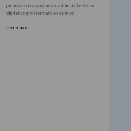
pioneras en campañas de publicidad exterior
retargeting
digital de gran formato en centros
en
una
Leer más »
campaña
de
Tommy
Hilfiger