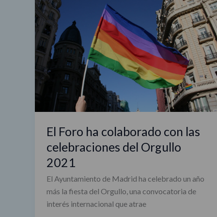
Foro
ha
colaborado
con
las
celebraciones
del
Orgullo
2021
El Foro ha colaborado con las
celebraciones del Orgullo
2021
El Ayuntamiento de Madrid ha celebrado un año
más la fiesta del Orgullo, una convocatoria de
interés internacional que atrae