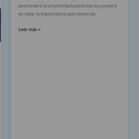
promoverá la creatividad publicitaria y pondrá
nuevo
en valor la importancia que tienen las
concurso
creativo
Leer más »
de
Callao
City
Lights