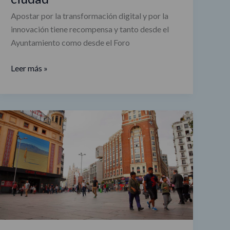
Apostar por la transformación digital y por la
innovación tiene recompensa y tanto desde el
Ayuntamiento como desde el Foro
Leer más »
Callao
City
Lights
exhibirá
obras
de
arte
inspiradoras
para