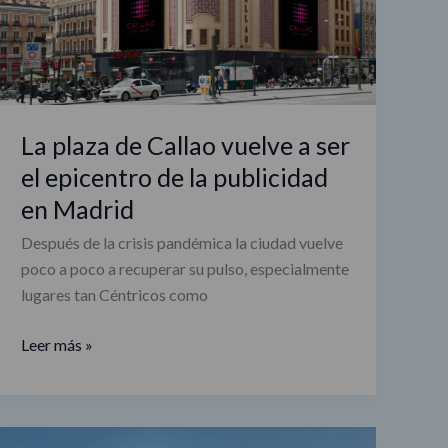
ser
el
epicentro
de
la
La plaza de Callao vuelve a ser
publicidad
el epicentro de la publicidad
en
en Madrid
Madrid
Después de la crisis pandémica la ciudad vuelve
poco a poco a recuperar su pulso, especialmente
lugares tan Céntricos como
Leer más »
Las