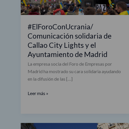
Lights
y
el
#ElForoConUcrania/
Ayuntamiento
Comunicación solidaria de
de
Callao City Lights y el
Madrid
Ayuntamiento de Madrid
La empresa socia del Foro de Empresas por
Madrid ha mostrado su cara solidaria ayudando
en la difusión de las […]
Leer más »
El