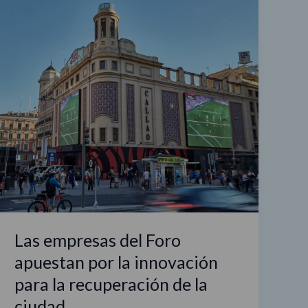
empresas
del
Foro
apuestan
por
la
innovación
para
la
recuperación
de
la
ciudad
Las empresas del Foro
apuestan por la innovación
para la recuperación de la
ciudad