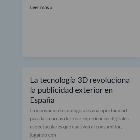
Leer más »
La tecnología 3D revoluciona
La
tecnología
la publicidad exterior en
3D
España
revoluciona
La innovación tecnológica es una oportunidad
la
para las marcas de crear experiencias digitales
publicidad
espectaculares que cautiven al consumidor,
exterior
jugando con
en