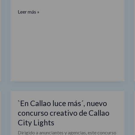
se
suman
Leer más »
a
la
campaña
`¡Cómo
nos
gusta
el
exterior!
´
`En Callao luce más´, nuevo
`En
Callao
concurso creativo de Callao
luce
City Lights
más
Dirigido a anunciantes y agencias, este concurso
´,