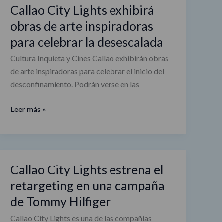
celebrar
Callao City Lights exhibirá
la
obras de arte inspiradoras
desescalada
para celebrar la desescalada
Cultura Inquieta y Cines Callao exhibirán obras
de arte inspiradoras para celebrar el inicio del
desconfinamiento. Podrán verse en las
Leer más »
Callao City Lights estrena el
Callao
City
retargeting en una campaña
Lights
de Tommy Hilfiger
estrena
Callao City Lights es una de las compañías
el