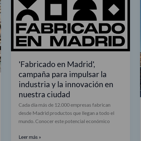
en
Madrid',
campaña
para
impulsar
la
industria
'Fabricado en Madrid',
y
la
campaña para impulsar la
innovación
industria y la innovación en
en
nuestra ciudad
nuestra
ciudad
Cada día más de 12.000 empresas fabrican
desde Madrid productos que llegan a todo el
mundo. Conocer este potencial económico
Leer más »