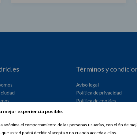
rid.es
Términos y condicio
 somos
Aviso legal
ciudad
Política de privacidad
amos
Política de cookies
onal
Declaración de accesibilidad
a mejor experiencia posible.
orma anónima el comportamiento de las personas usuarias, con el fin de me
a que usted podrá decidir si acepta o no cuando acceda a ellos.