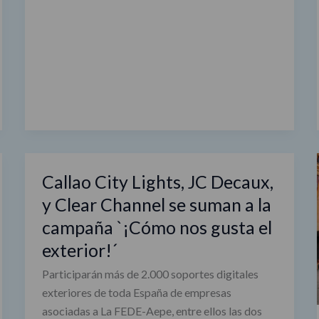
Callao City Lights, JC Decaux,
Callao
City
y Clear Channel se suman a la
Lights,
campaña `¡Cómo nos gusta el
JC
exterior!´
Decaux,
y
Participarán más de 2.000 soportes digitales
Clear
exteriores de toda España de empresas
Channel
asociadas a La FEDE-Aepe, entre ellos las dos