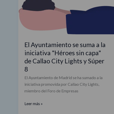
iniciativa
"Héroes
sin
capa"
de
Callao
El Ayuntamiento se suma a la
City
iniciativa "Héroes sin capa"
Lights
y
de Callao City Lights y Súper
Súper
8
8
El Ayuntamiento de Madrid se ha sumado a la
iniciativa promovida por Callao City Lights,
miembro del Foro de Empresas
Leer más »