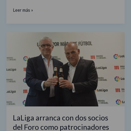
Leer más »
LaLiga
arranca
con
dos
socios
del
Foro
como
patrocinadores
LaLiga arranca con dos socios
del Foro como patrocinadores