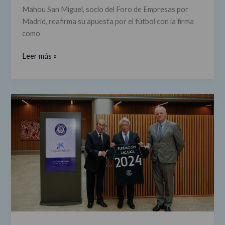
Mahou San Miguel, socio del Foro de Empresas por
Madrid, reafirma su apuesta por el fútbol con la firma
como
Leer más »
La
apuesta
por
el
deporte
de
la
Fundación
Atlético
de
Madrid