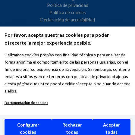
Política de privacidad
Política de cookies
Declaración de accesibilidad
Por favor, acepta nuestras cookies para poder
Ayuntamiento de Madrid
ofrecerte la mejor experiencia posible.
WeMadrid es un sitio web del Ayuntamiento de Madrid
Utilizamos cookies propias con finalidad técnica y para analizar de
dedicado a las relaciones institucionales y la actividad
forma anónima el comportamiento de las personas usuarias, con el
internacional del Alcalde. ​
fin de mejorar su experiencia de navegación. Sin embargo, contiene
enlaces a sitios web de terceros con políticas de privacidad ajenas
a esta página que usted podrá decidir si acepta o no cuando acceda
a ellos.
Documentación de cookies
Copyright © 2026 Wemadrid | the place to be | Ayuntamiento de
Madrid
Configurar
Rechazar
Aceptar
cookies
todas
todas