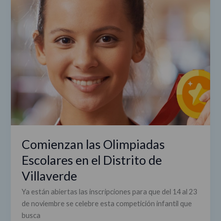
las
Olimpiadas
Escolares
en
el
Distrito
de
Villaverde
Comienzan las Olimpiadas
Escolares en el Distrito de
Villaverde
Ya están abiertas las inscripciones para que del 14 al 23
de noviembre se celebre esta competición infantil que
busca