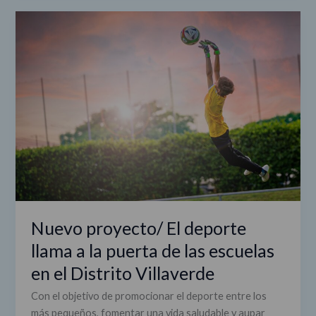
Nuevo
proyecto/
El
deporte
llama
a
la
puerta
de
las
escuelas
en
el
Nuevo proyecto/ El deporte
Distrito
llama a la puerta de las escuelas
Villaverde
en el Distrito Villaverde
Con el objetivo de promocionar el deporte entre los
más pequeños, fomentar una vida saludable y aupar