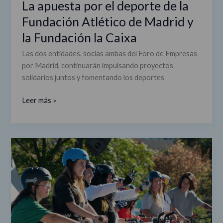
La apuesta por el deporte de la
y
Fundación Atlético de Madrid y
la
Fundación
la Fundación la Caixa
la
Las dos entidades, socias ambas del Foro de Empresas
Caixa
por Madrid, continuarán impulsando proyectos
solidarios juntos y fomentando los deportes
Leer más »
Madrid
refuerza
su
posición
como
Capital
Mundial