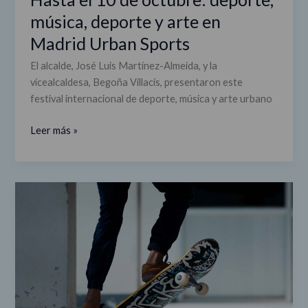
Sports
música, deporte y arte en
Madrid Urban Sports
El alcalde, José Luis Martínez-Almeida, y la
vicealcaldesa, Begoña Villacís, presentaron este
festival internacional de deporte, música y arte urbano
Leer más »
Llega
Madrid
Urban
Sports,
festival
internacional
de
deporte,