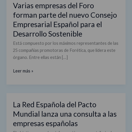
Varias empresas del Foro
Español
forman parte del nuevo Consejo
para
el
Empresarial Español para el
Desarrollo
Desarrollo Sostenible
Sostenible
Está compuesto por los máximos representantes de las
25 compañías promotoras de Forética, que lidera este
órgano. Entre ellas están […]
Leer más »
La Red Española del Pacto
La
Red
Mundial lanza una consulta a las
Española
empresas españolas
del
Pacto