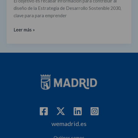
El objetivo es recabar información para contribuir al
Mundial
diseño de la Estrategia de Desarrollo Sostenible 2030,
lanza
clave para para emprender
una
consulta
Leer más »
a
las
empresas
españolas
wemadrid.es
Quiénes somos