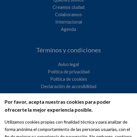
Creamos ciudad
Colaboramos
Internacional
Agenda
Términos y condiciones
Aviso legal
Política de privacidad
Política de cookies
Declaración de accesibilidad
Por favor, acepta nuestras cookies para poder
Ayuntamiento de Madrid
ofrecerte la mejor experiencia posible.
WeMadrid es un sitio web del Ayuntamiento de Madrid
Utilizamos cookies propias con finalidad técnica y para analizar de
dedicado a las relaciones institucionales y la actividad
forma anónima el comportamiento de las personas usuarias, con el
internacional del Alcalde. ​
fin de mejorar su experiencia de navegación. Sin embargo, contiene