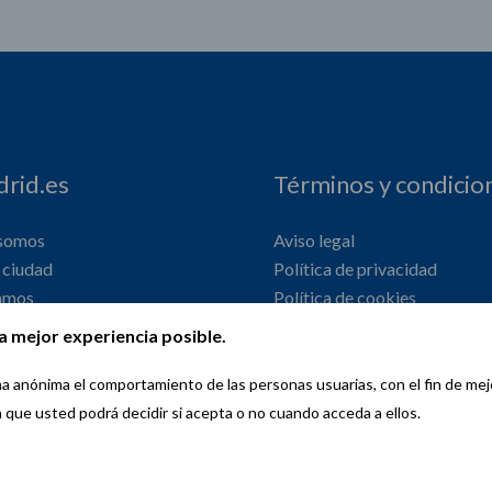
rid.es
Términos y condicio
 somos
Aviso legal
ciudad
Política de privacidad
amos
Política de cookies
onal
Declaración de accesibilidad
a mejor experiencia posible.
orma anónima el comportamiento de las personas usuarias, con el fin de me
a que usted podrá decidir si acepta o no cuando acceda a ellos.