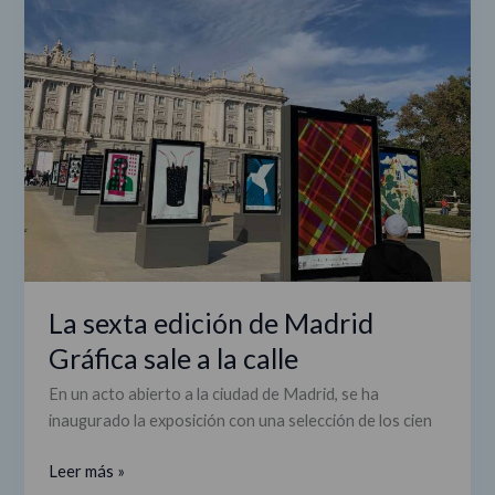
sexta
edición
de
Madrid
Gráfica
sale
a
la
calle
La sexta edición de Madrid
Gráfica sale a la calle
En un acto abierto a la ciudad de Madrid, se ha
inaugurado la exposición con una selección de los cien
Leer más »