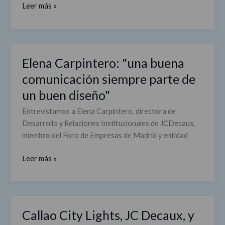
Leer más »
de
'Madrid
Gráfica'
Elena Carpintero: "una buena
Elena
Carpintero:
comunicación siempre parte de
"una
un buen diseño"
buena
comunicación
Entrevistamos a Elena Carpintero, directora de
siempre
Desarrollo y Relaciones Institucionales de JCDecaux,
parte
miembro del Foro de Empresas de Madrid y entidad
de
un
Leer más »
buen
diseño"
Callao City Lights, JC Decaux, y
Callao
City