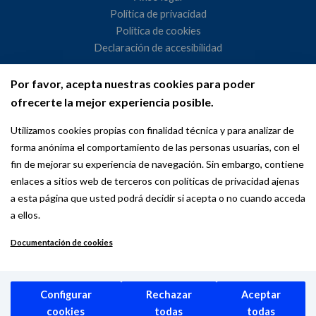
Política de privacidad
Política de cookies
Declaración de accesibilidad
Por favor, acepta nuestras cookies para poder
Ayuntamiento de Madrid
ofrecerte la mejor experiencia posible.
WeMadrid es un sitio web del Ayuntamiento de Madrid
Utilizamos cookies propias con finalidad técnica y para analizar de
dedicado a las relaciones institucionales y la actividad
forma anónima el comportamiento de las personas usuarias, con el
internacional del Alcalde. ​
fin de mejorar su experiencia de navegación. Sin embargo, contiene
enlaces a sitios web de terceros con políticas de privacidad ajenas
a esta página que usted podrá decidir si acepta o no cuando acceda
a ellos.
Documentación de cookies
Copyright © 2026 Wemadrid | the place to be | Ayuntamiento de
Madrid
Configurar
Rechazar
Aceptar
cookies
todas
todas