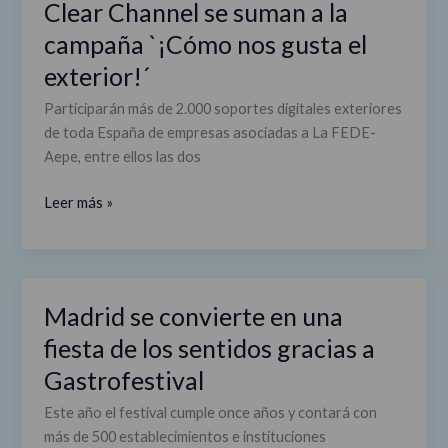
Clear Channel se suman a la
Lights,
campaña `¡Cómo nos gusta el
JC
exterior!´
Decaux,
y
Participarán más de 2.000 soportes digitales exteriores
Clear
de toda España de empresas asociadas a La FEDE-
Channel
Aepe, entre ellos las dos
se
suman
Leer más »
a
la
campaña
`¡Cómo
Madrid se convierte en una
Madrid
nos
se
gusta
fiesta de los sentidos gracias a
convierte
el
Gastrofestival
en
exterior!
una
´
Este año el festival cumple once años y contará con
fiesta
más de 500 establecimientos e instituciones