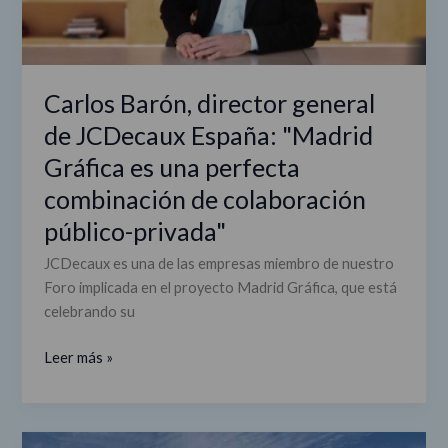
España:
"Madrid
Gráfica
es
Carlos Barón, director general
una
de JCDecaux España: "Madrid
perfecta
combinación
Gráfica es una perfecta
de
combinación de colaboración
colaboración
público-privada"
público-
privada"
JCDecaux es una de las empresas miembro de nuestro
Foro implicada en el proyecto Madrid Gráfica, que está
celebrando su
Leer más »
La