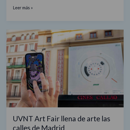
Leer más »
UVNT
Art
Fair
llena
de
arte
las
calles
de
Madrid
UVNT Art Fair llena de arte las
calles de Madrid