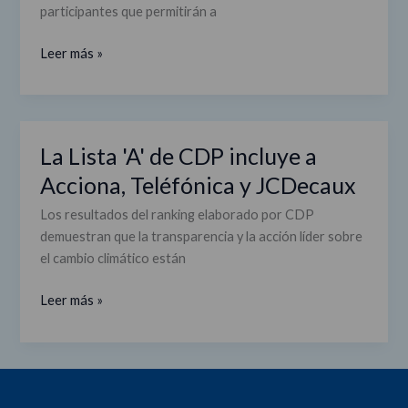
de
participantes que permitirán a
los
sentidos
Leer más »
gracias
a
Gastrofestival
La Lista 'A' de CDP incluye a
La
Lista
Acciona, Teléfónica y JCDecaux
'A'
Los resultados del ranking elaborado por CDP
de
demuestran que la transparencia y la acción líder sobre
CDP
el cambio climático están
incluye
a
Leer más »
Acciona,
Teléfónica
y
JCDecaux