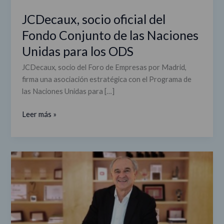
para
JCDecaux, socio oficial del
los
Fondo Conjunto de las Naciones
ODS
Unidas para los ODS
JCDecaux, socio del Foro de Empresas por Madrid,
firma una asociación estratégica con el Programa de
las Naciones Unidas para […]
Leer más »
Carlos
Barón,
director
general
de
JCDecaux