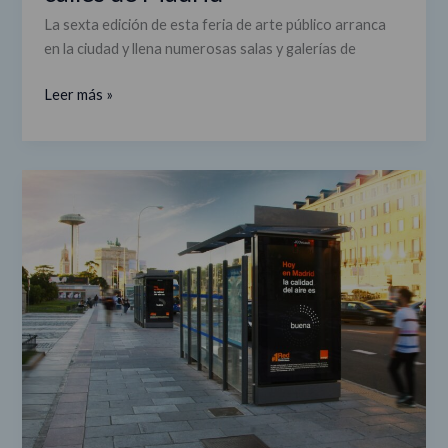
La sexta edición de esta feria de arte público arranca
en la ciudad y llena numerosas salas y galerías de
Leer más »
Mobiliario
urbano
que
informa
sobre
la
calidad
del
aire