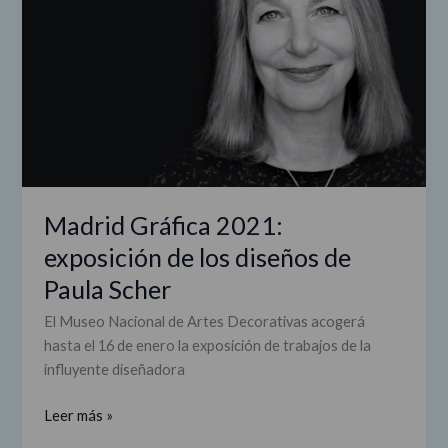
los
diseños
de
Paula
Scher
Madrid Gráfica 2021:
exposición de los diseños de
Paula Scher
El Museo Nacional de Artes Decorativas acogerá
hasta el 16 de enero la exposición de trabajos de la
influyente diseñadora
Leer más »