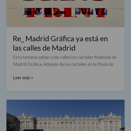
Re_ Madrid Gráfica ya está en
las calles de Madrid
Esta semana saltan a las calles los carteles finalistas de
Madrid Gráfica. Además de los carteles en la Plaza de
Leer más »
'RE_:
reiniciar,
revivir,
recuperar'
será