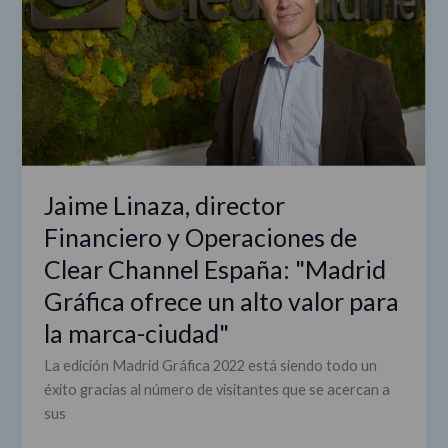
y
Operaciones
de
Clear
Channel
España:
"Madrid
Gráfica
ofrece
Jaime Linaza, director
un
Financiero y Operaciones de
alto
Clear Channel España: "Madrid
valor
para
Gráfica ofrece un alto valor para
la
la marca-ciudad"
marca-
ciudad"
La edición Madrid Gráfica 2022 está siendo todo un
éxito gracias al número de visitantes que se acercan a
sus