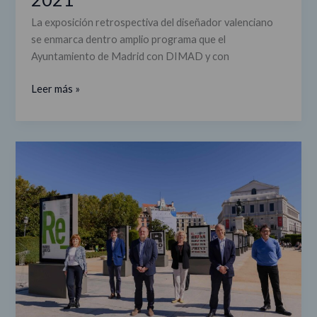
La exposición retrospectiva del diseñador valenciano
se enmarca dentro amplio programa que el
Ayuntamiento de Madrid con DIMAD y con
Leer más »
Madrid
Gráfica:
diseño
en
las
calles
de
la
capital
con