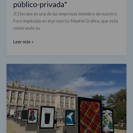
público-privada"
público-
privada"
JCDecaux es una de las empresas miembro de nuestro
Foro implicada en el proyecto Madrid Gráfica, que está
celebrando su
Leer más »
La
sexta
edición
de
Madrid
Gráfica
sale
a
la
calle