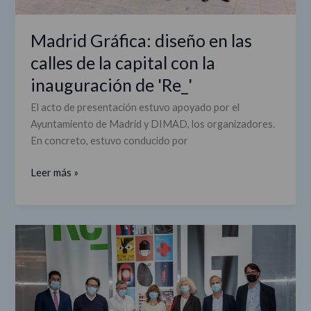
la
inauguración
de
Madrid Gráfica: diseño en las
'Re_'
calles de la capital con la
inauguración de 'Re_'
El acto de presentación estuvo apoyado por el
Ayuntamiento de Madrid y DIMAD, los organizadores.
En concreto, estuvo conducido por
Leer más »
Madrid
Gráfica:
'Combate
gráfico',
una