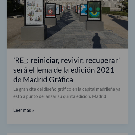
el
lema
de
la
edición
2021
de
Madrid
'RE_: reiniciar, revivir, recuperar'
Gráfica
será el lema de la edición 2021
de Madrid Gráfica
La gran cita del diseño gráfico en la capital madrileña ya
está a punto de lanzar su quinta edición. Madrid
Leer más »