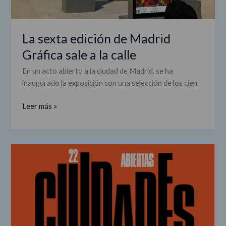
La sexta edición de Madrid
Gráfica sale a la calle
En un acto abierto a la ciudad de Madrid, se ha
inaugurado la exposición con una selección de los cien
Leer más »
Ciudades
Abiertas,
el
corazón
de
Madrid
Gráfica