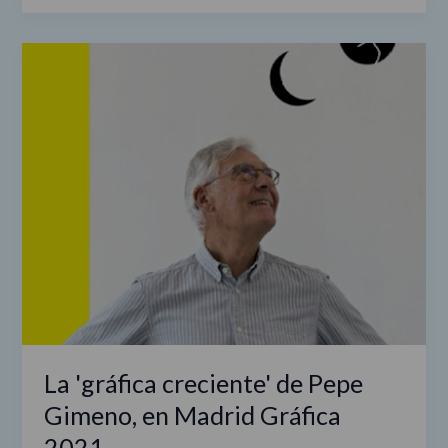
La
'gráfica
creciente'
de
Pepe
Gimeno,
en
Madrid
Gráfica
2021
La 'gráfica creciente' de Pepe
Gimeno, en Madrid Gráfica
2021