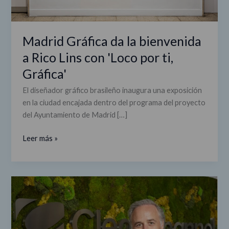
por
ti,
Gráfica'
Madrid Gráfica da la bienvenida
a Rico Lins con 'Loco por ti,
Gráfica'
El diseñador gráfico brasileño inaugura una exposición
en la ciudad encajada dentro del programa del proyecto
del Ayuntamiento de Madrid […]
Leer más »
Jaime
Linaza,
director
Financiero