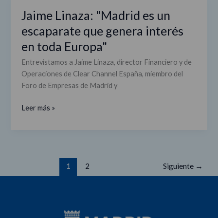
Jaime Linaza: "Madrid es un
Jaime
Linaza:
escaparate que genera interés
"Madrid
en toda Europa"
es
un
Entrevistamos a Jaime Linaza, director Financiero y de
escaparate
Operaciones de Clear Channel España, miembro del
que
Foro de Empresas de Madrid y
genera
interés
Leer más »
en
toda
Europa"
1
2
Siguiente
→