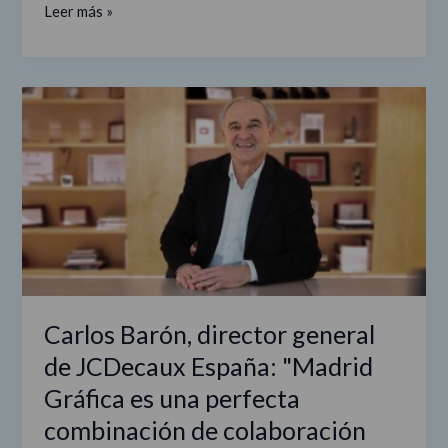
Leer más »
Carlos
Barón,
director
general
de
JCDecaux
España:
"Madrid
Gráfica
es
Carlos Barón, director general
una
de JCDecaux España: "Madrid
perfecta
combinación
Gráfica es una perfecta
de
combinación de colaboración
colaboración