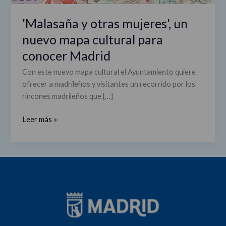
Madrid
'Malasaña y otras mujeres', un
nuevo mapa cultural para
conocer Madrid
Con este nuevo mapa cultural el Ayuntamiento quiere
ofrecer a madrileños y visitantes un recorrido por los
rincones madrileños que […]
Leer más »