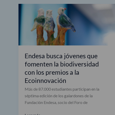
Endesa
busca
jóvenes
que
fomenten
la
biodiversidad
con
Endesa busca jóvenes que
los
fomenten la biodiversidad
premios
con los premios a la
a
Ecoinnovación
la
Ecoinnovación
Más de 87.000 estudiantes participan en la
séptima edición de los galardones de la
Fundación Endesa, socio del Foro de