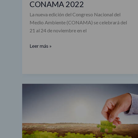
CONAMA 2022
La nueva edición del Congreso Nacional del
Medio Ambiente (CONAMA) se celebrará del
21 al 24 de noviembre en el
Leer más »
Concienciar
a
través
de
los
contenidos
web