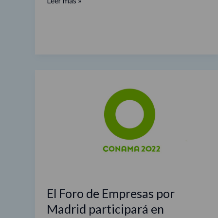
Leer más »
El
Foro
de
Empresas
por
Madrid
participará
en
CONAMA
2022
El Foro de Empresas por
Madrid participará en