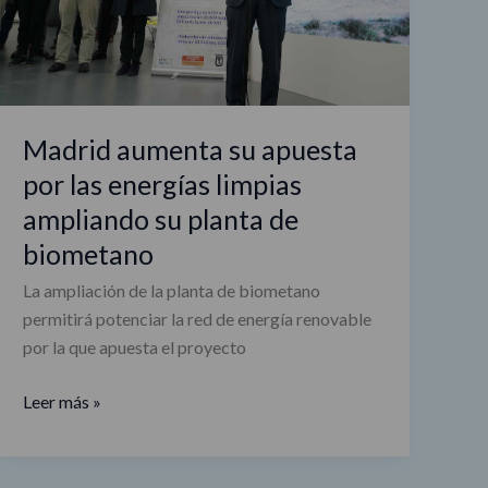
limpias
ampliando
su
planta
de
Madrid aumenta su apuesta
biometano
por las energías limpias
ampliando su planta de
biometano
La ampliación de la planta de biometano
permitirá potenciar la red de energía renovable
por la que apuesta el proyecto
Leer más »