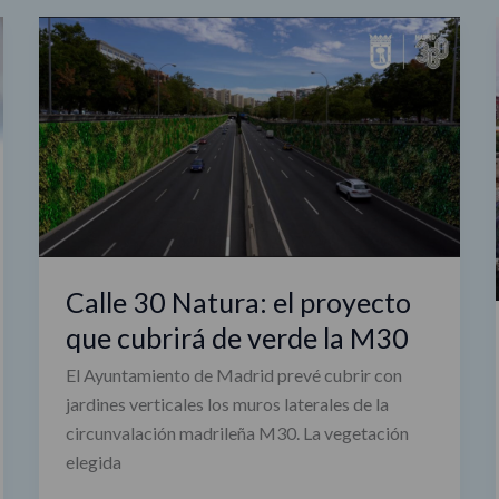
Calle
30
Natura:
el
proyecto
que
cubrirá
de
verde
la
Calle 30 Natura: el proyecto
M30
que cubrirá de verde la M30
El Ayuntamiento de Madrid prevé cubrir con
jardines verticales los muros laterales de la
circunvalación madrileña M30. La vegetación
elegida