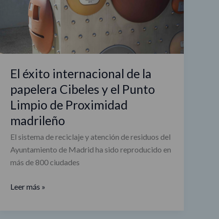
Cibeles
y
el
Punto
Limpio
El éxito internacional de la
de
papelera Cibeles y el Punto
Proximidad
madrileño
Limpio de Proximidad
madrileño
El sistema de reciclaje y atención de residuos del
Ayuntamiento de Madrid ha sido reproducido en
más de 800 ciudades
Leer más »