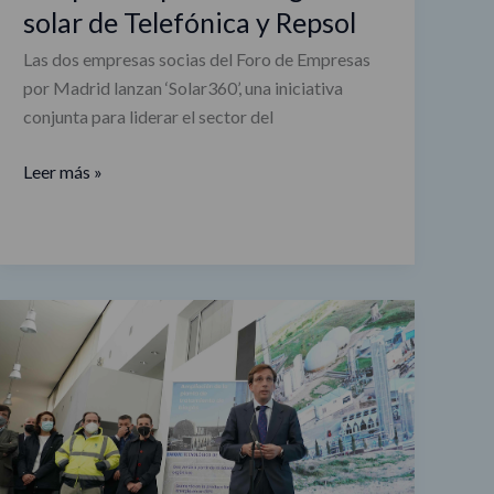
solar de Telefónica y Repsol
Las dos empresas socias del Foro de Empresas
por Madrid lanzan ‘Solar360’, una iniciativa
conjunta para liderar el sector del
Leer más »
Madrid
aumenta
su
apuesta
por
las
energías