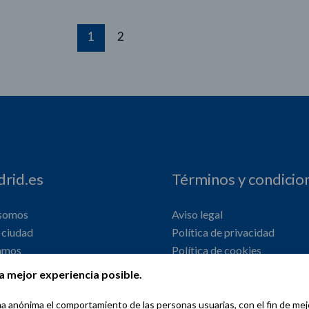
1
2
rid.es
Términos y condicio
 somos
Aviso legal
ciudad
Política de privacidad
amos
Política de cookies
onal
Declaración de accesibilidad
a mejor experiencia posible.
orma anónima el comportamiento de las personas usuarias, con el fin de me