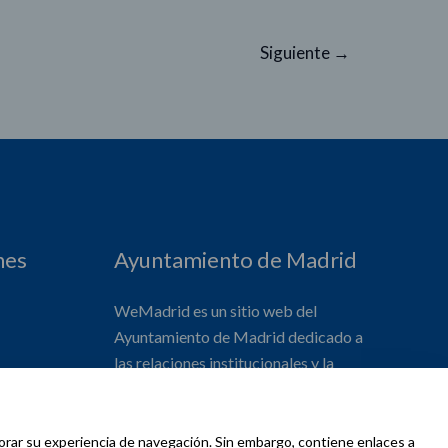
Siguiente
→
nes
Ayuntamiento de Madrid
WeMadrid es un sitio web del
Ayuntamiento de Madrid dedicado a
las relaciones institucionales y la
actividad internacional del Alcalde. ​
jorar su experiencia de navegación. Sin embargo, contiene enlaces a