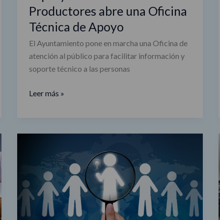
Productores abre una Oficina
Técnica de Apoyo
El Ayuntamiento pone en marcha una Oficina de
atención al público para facilitar información y
soporte técnico a las personas
Leer más »
El
Foro
de
Empresas
por
Madrid
se