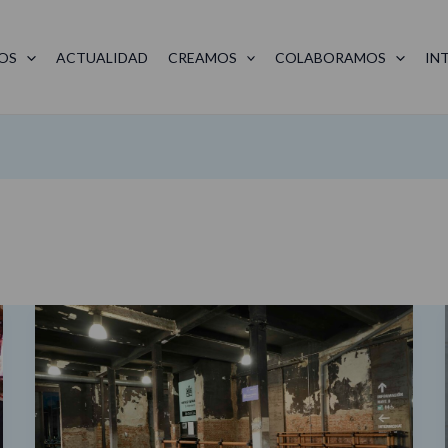
OS
ACTUALIDAD
CREAMOS
COLABORAMOS
IN
Natural
Connections,
la
muestra
que
renaturaliza