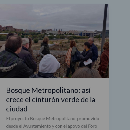
Bosque
Metropolitano:
así
crece
el
cinturón
verde
de
la
ciudad
Bosque Metropolitano: así
crece el cinturón verde de la
ciudad
El proyecto Bosque Metropolitano, promovido
desde el Ayuntamiento y con el apoyo del Foro