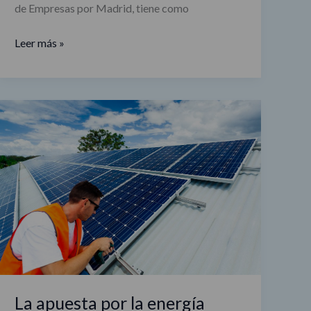
de Empresas por Madrid, tiene como
Leer más »
La
apuesta
por
la
energía
solar
de
Telefónica
y
Repsol
La apuesta por la energía