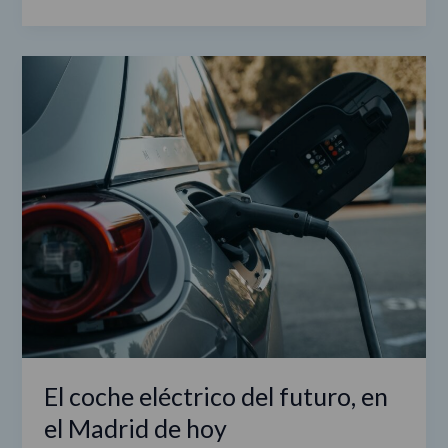
El
coche
eléctrico
del
futuro,
en
el
Madrid
de
hoy
El coche eléctrico del futuro, en
el Madrid de hoy