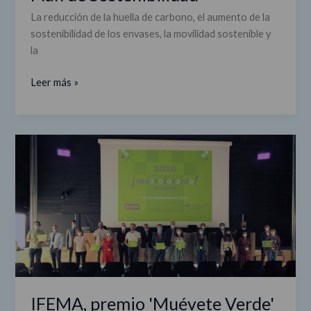
más
La reducción de la huella de carbono, el aumento de la
de
sostenibilidad de los envases, la movilidad sostenible y
40
la
millones
de
Leer más »
euros
en
su
IFEMA,
Plan
premio
de
'Muévete
Sostenibilidad
Verde'
a
la
Eficiencia
Energética
IFEMA, premio 'Muévete Verde'