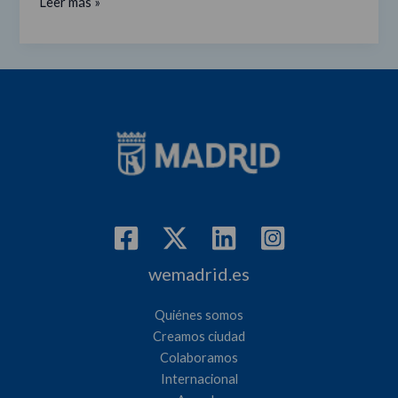
Leer más »
2020
con
8
nuevos
proyectos
wemadrid.es
Quiénes somos
Creamos ciudad
Colaboramos
Internacional