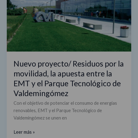
la
movilidad,
la
apuesta
entre
la
EMT
y
el
Nuevo proyecto/ Residuos por la
Parque
movilidad, la apuesta entre la
Tecnológico
EMT y el Parque Tecnológico de
de
Valdemingómez
Valdemingómez
Con el objetivo de potenciar el consumo de energías
renovables, EMT y el Parque Tecnológico de
Valdemingómez se unen en
Leer más »