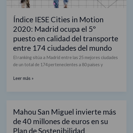
en
calidad
del
Índice IESE Cities in Motion
transporte
2020: Madrid ocupa el 5º
entre
puesto en calidad del transporte
174
ciudades
entre 174 ciudades del mundo
del
El ranking sitúa a Madrid entre las 25 mejores ciudades
mundo
de un total de 174 pertenecientes a 80 países y
Leer más »
Mahou San Miguel invierte más
Mahou
San
de 40 millones de euros en su
Miguel
Plan de Sostenibilidad
invierte