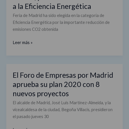
a la Eficiencia Energética
Feria de Madrid ha sido elegida en la categoría de
Eficiencia Energética por la importante reducción de
emisiones CO2 obtenida
Leer más »
El Foro de Empresas por Madrid
El
Foro
aprueba su plan 2020 con 8
de
nuevos proyectos
Empresas
por
El alcalde de Madrid, José Luis Martínez-Almeida, y la
Madrid
vicealcaldesa de la ciudad, Begoña Villacís, presidieron
aprueba
el pasado jueves 30
su
plan