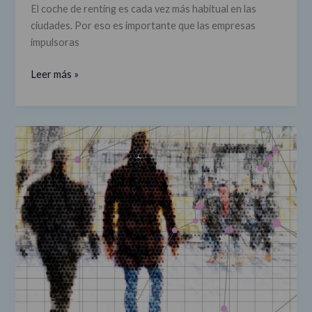
El coche de renting es cada vez más habitual en las
ciudades. Por eso es importante que las empresas
impulsoras
Leer más »
Índice
IESE
Cities
in
Motion
2020:
Madrid
ocupa
el
5º
puesto