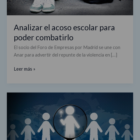
Analizar el acoso escolar para
poder combatirlo
El socio del Foro de Empresas por Madrid se une con
Anar para advertir del repunte de la violencia en […]
Leer más »
Ser
empresas
responsables
está
en
la