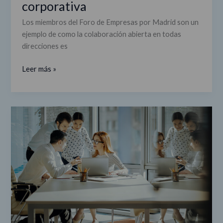
corporativa
Startups':
el
Los miembros del Foro de Empresas por Madrid son un
gran
ejemplo de como la colaboración abierta en todas
potencial
direcciones es
de
los
Leer más »
programas
de
innovación
corporativa
Siete
miembros
del
Foro,
presentes
en
el
rankig
de
las