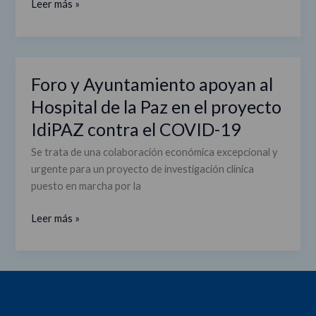
sobre
Leer más »
la
COVID-
19
del
Foro y Ayuntamiento apoyan al
Foro
Hospital
y
Hospital de la Paz en el proyecto
La
Ayuntamiento
Paz
IdiPAZ contra el COVID-19
apoyan
al
Se trata de una colaboración económica excepcional y
Hospital
urgente para un proyecto de investigación clínica
de
puesto en marcha por la
la
Paz
Leer más »
en
el
proyecto
IdiPAZ
contra