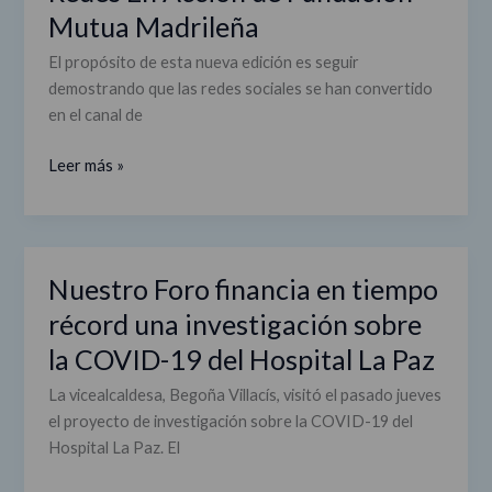
de
Mutua Madrileña
los
Premios
El propósito de esta nueva edición es seguir
Redes
demostrando que las redes sociales se han convertido
En
en el canal de
Acción
de
Leer más »
Fundación
Mutua
Madrileña
Nuestro Foro financia en tiempo
Nuestro
Foro
récord una investigación sobre
financia
la COVID-19 del Hospital La Paz
en
tiempo
La vicealcaldesa, Begoña Villacís, visitó el pasado jueves
récord
el proyecto de investigación sobre la COVID-19 del
una
Hospital La Paz. El
investigación