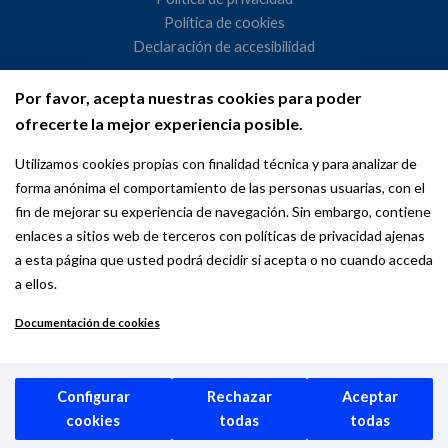
Política de cookies
Declaración de accesibilidad
Por favor, acepta nuestras cookies para poder
Ayuntamiento de Madrid
ofrecerte la mejor experiencia posible.
WeMadrid es un sitio web del Ayuntamiento de Madrid
Utilizamos cookies propias con finalidad técnica y para analizar de
dedicado a las relaciones institucionales y la actividad
forma anónima el comportamiento de las personas usuarias, con el
internacional del Alcalde. ​
fin de mejorar su experiencia de navegación. Sin embargo, contiene
enlaces a sitios web de terceros con políticas de privacidad ajenas
a esta página que usted podrá decidir si acepta o no cuando acceda
a ellos.
Documentación de cookies
Copyright © 2026 Wemadrid | the place to be | Ayuntamiento de
Madrid
Configurar
Rechazar
Aceptar
cookies
todas
todas