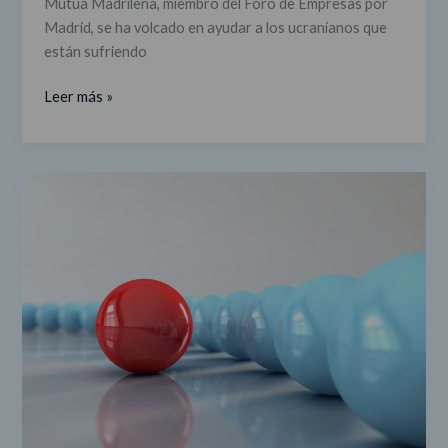
Mutua Madrileña, miembro del Foro de Empresas por
Madrid, se ha volcado en ayudar a los ucranianos que
están sufriendo
Leer más »
La
importancia
de
la
responsabilidad
social
entre
las
empresas
del
Foro