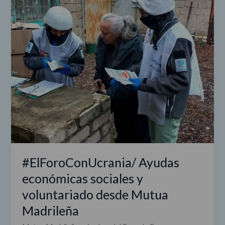
Ayudas
económicas
sociales
y
voluntariado
desde
Mutua
Madrileña
#ElForoConUcrania/ Ayudas
económicas sociales y
voluntariado desde Mutua
Madrileña