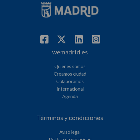
el
COVID-
19
wemadrid.es
Quiénes somos
Creamos ciudad
Colaboramos
Internacional
Agenda
Términos y condiciones
Aviso legal
Política de privacidad