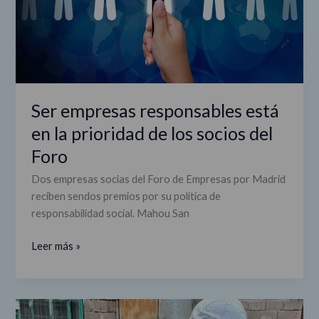
prioridad
de
los
socios
del
Foro
Ser empresas responsables está
en la prioridad de los socios del
Foro
Dos empresas socias del Foro de Empresas por Madrid
reciben sendos premios por su política de
responsabilidad social. Mahou San
Leer más »
#ElForoConUcrania/