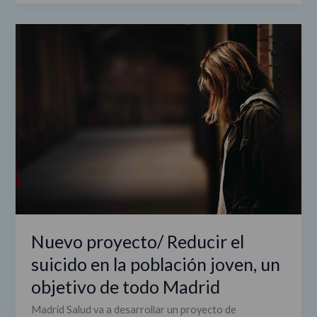
Nuevo
proyecto/
Reducir
el
suicido
en
la
población
joven,
un
objetivo
de
todo
Nuevo proyecto/ Reducir el
Madrid
suicido en la población joven, un
objetivo de todo Madrid
Madrid Salud va a desarrollar un proyecto de