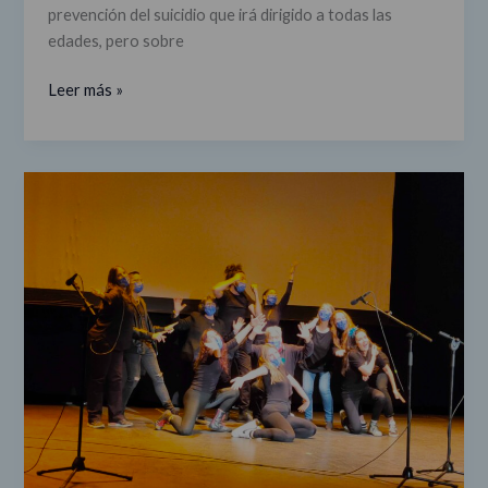
prevención del suicidio que irá dirigido a todas las
edades, pero sobre
Leer más »
Tercera
gala
del
proyecto
Experimento
Compañía