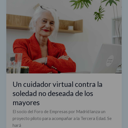
cuidador
virtual
contra
la
soledad
no
deseada
de
los
mayores
Un cuidador virtual contra la
soledad no deseada de los
mayores
El socio del Foro de Empresas por Madrid lanza un
proyecto piloto para acompañar a la Tercera Edad. Se
hará