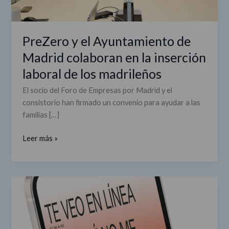
laboral
de
los
PreZero y el Ayuntamiento de
madrileños
Madrid colaboran en la inserción
laboral de los madrileños
El socio del Foro de Empresas por Madrid y el
consistorio han firmado un convenio para ayudar a las
familias […]
Leer más »
Madrid
#ColocaUnaRedFlag
contra
la