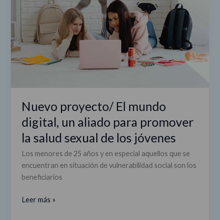
digital,
un
aliado
para
promover
la
salud
sexual
de
Nuevo proyecto/ El mundo
los
digital, un aliado para promover
jóvenes
la salud sexual de los jóvenes
Los menores de 25 años y en especial aquellos que se
encuentran en situación de vulnerabilidad social son los
beneficiarios
Leer más »