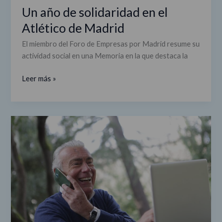
Un año de solidaridad en el
Atlético de Madrid
El miembro del Foro de Empresas por Madrid resume su
actividad social en una Memoria en la que destaca la
Leer más »
Endesa
celebra
el
talento
senior
con
los
Premio
+50