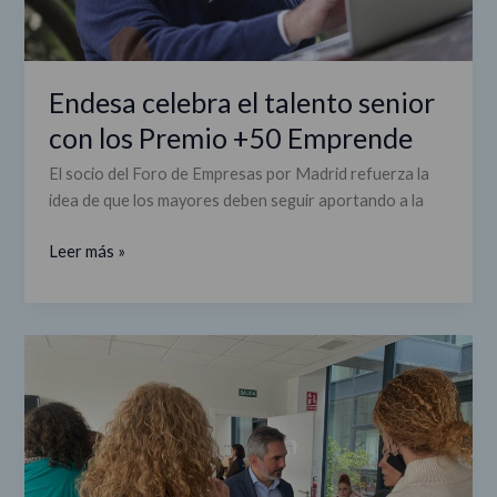
Emprende
Endesa celebra el talento senior
con los Premio +50 Emprende
El socio del Foro de Empresas por Madrid refuerza la
idea de que los mayores deben seguir aportando a la
Leer más »
Centro
Beatriz
Galindo:
un
año
ayudando