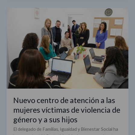
Nuevo
centro
de
atención
a
las
mujeres
víctimas
de
violencia
de
género
y
Nuevo centro de atención a las
a
mujeres víctimas de violencia de
sus
género y a sus hijos
hijos
El delegado de Familias, Igualdad y Bienestar Social ha