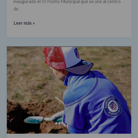
inaugurado el III Punto Municipal que se une al centro
de
Leer más »
Un
año
de
solidaridad
en
el
Atlético
de
Madrid