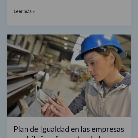
Leer más »
Plan
de
Igualdad
en
las
empresas
madrileñas:
fomentando
la
no
discriminación
Plan de Igualdad en las empresas