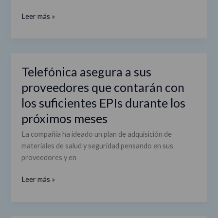
entre
Leer más »
las
organizaciones
más
implicadas
Telefónica asegura a sus
Telefónica
durante
asegura
la
proveedores que contarán con
a
pandemia
los suficientes EPIs durante los
sus
próximos meses
proveedores
que
La compañía ha ideado un plan de adquisición de
contarán
materiales de salud y seguridad pensando en sus
con
proveedores y en
los
suficientes
Leer más »
EPIs
durante
los