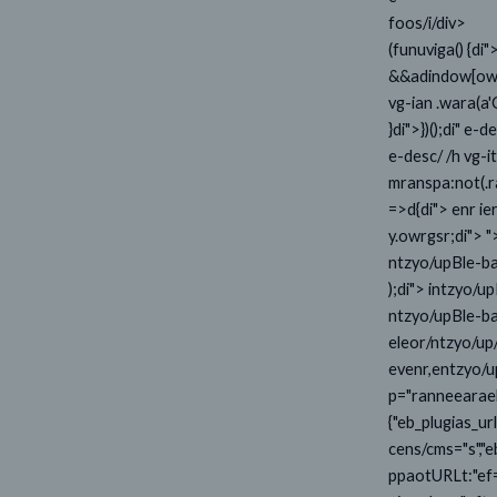
foos/i/div>
(funuviga() {d
&&adindow[owrg
vg-ian .wara(a
}di">})();di" e-
e-desc/ /h vg-i
mranspa:not(.r
=>d{di"> enr ier
y.owrgsr;di"> "
ntzyo/upBle-bac
);di"> intzyo/
ntzyo/upBle-back
eleor/ntzyo/up/
evenr,entzyo/up
p="ranneearaeb
{"eb_plugias_ur
cens/cms="s","e
ppaotURLt:"ef=