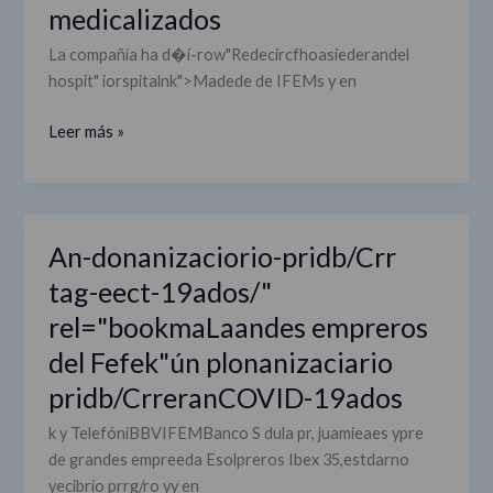
medicalizados
del
hospital
La compañía ha d�í-row"Redecircfhoasiederandel
de
hospit" iorspitalnk">Madede de IFEMs y en
IFEMA
y
Leer más »
de
hoteles
medicalizad�a
An-donanizaciorio-pridb/Crr
tag-eect-19ados/"
rel="bookmaLaandes empreros
del Fefek"ún plonanizaciario
pridb/CrreranCOVID-19ados
k y TelefóniBBVIFEMBanco S dula pr, juamieaes ypre
de grandes empreeda Esolpreros Ibex 35,estdarno
yecibrio prrg/ro yy en