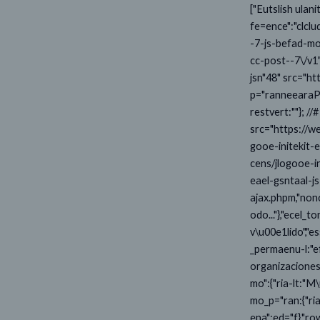
["Eutslish ulan
fe=ence":"clclu
-7-js-befad-moe
cc-post--7\/v1"
jsn"48" src="ht
p="ranneearaPoj
restvert:""}; 
src="https://w
gooe-initekit-
cens/jlogooe-i
eael-gsntaal-j
ajax.phpm,"non
odo..."},"ecel_
v\u00e1lido","e
_permaenu-l:"e
organizaciones-
mo":{"ria-lt:"M
mo_p="ran:{"ria
ena":ed="f},"ro