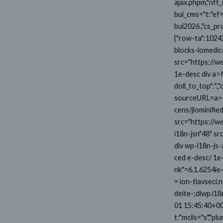
ajax.phpm,"nft
bui_cms="t:"ef
bui2026.,"cs_pr
{"row-ta":1024,
blocks-lomedice
src="https://w
1e-desc div a>N
doll_to_top":".,
sourceURL=a>Nu
cens/jlominifie
src="https://w
i18n-jsn"48" s
div wp-i18n-js-
ced e-desc/ 1e-
nk"=6.1.6254ie-
= ion-tlavseci.
deite-;diwp.i18
01 15:45:40+000
t:"mciis="s","pl