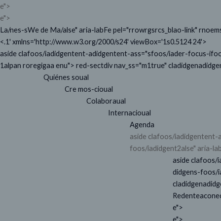
e">
e">
La/nes-sWe de Ma/alse" aria-labFe pel="rrowrgsrcs_blao-link" rnoems
<.1' xmlns='http://www.w3.org/2000/s24' viewBox='1s0.5124 24'>
aside clafoos/iadidgentent-adidgentent-ass="sfoos/iader-focus-ifoo
1alpan roregigaa enu"> red-sectdiv nav_ss="m1true" cladidgenadidge
Quiénes soual
Cre mos-cioual
Colaboraual
Internacioual
Agenda
aside clafoos/iadidgentent-
foos/iadidgent2alse" aria-l
aside clafoos/
didgens-foos/i
cladidgenadidg
Redenteaconecti
e">
e">