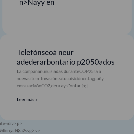
n>Náyy en
Telefónseoá neur
Telefónseoá
neur
adederarbontario p2050ados
adederarbontario
La compañanunuisiadas duranteCOP25ra a
p2050ad�a
nuevasitem-tnvasióneatucuisiciónentagpañy
emisizaciaónCO2,dera ay s"ontar ip;]
Leer más »
ite-/div> p>
&lion;ad�a2svg> v>