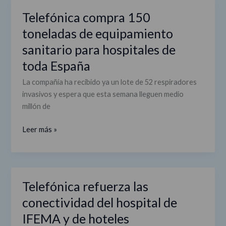
próximos
Telefónica compra 150
Telefónica
meses
compra
toneladas de equipamiento
150
sanitario para hospitales de
toneladas
toda España
de
equipamiento
La compañía ha recibido ya un lote de 52 respiradores
sanitario
invasivos y espera que esta semana lleguen medio
para
millón de
hospitales
de
Leer más »
toda
España
Telefónica refuerza las
Telefónica
refuerza
conectividad del hospital de
las
IFEMA y de hoteles
conectividad