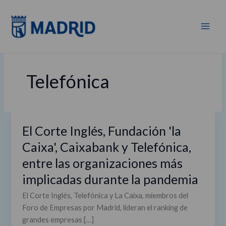
Ir
al
contenido
Telefónica
El Corte Inglés, Fundación 'la
El
Corte
Caixa', Caixabank y Telefónica,
Inglés,
entre las organizaciones más
Fundación
implicadas durante la pandemia
'la
Caixa',
El Corte Inglés, Telefónica y La Caixa, miembros del
Caixabank
Foro de Empresas por Madrid, lideran el ranking de
y
grandes empresas […]
Telefónica,