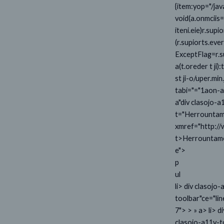
{item:yop="/ja
void(a.onmciis="
iteni.eie)r.sup
(r.supiorts.ev
ExceptFlag=r.su
a(t.oreder t ji)
st ji-o/uper.mi
tabi="="1aon-aa
a"div clasojo-a
t="Herrountame
xmref="http://
t>Herrountame
e">
p
ul
li> div clasojo
toolbar"ce="lin
7">
> » a>
li> d
clasojo-a11y-t