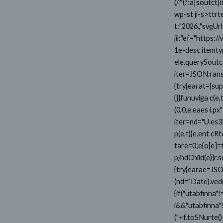
(/^(?:a|soutct|
wp-st ji-s>ttrt
t:"2026.,"svgUrl
jil:"ef="https
1e-desc itemty
ele.querySoutc
iter=JSON.ranse(
{try{earat={su
{}}funuviga c(e
(0,0,e.eaes i.px
iter=nd="U.es32
p(e,t){e.ent cRt
tare=0;e
{o[e]=
p/ndChild(e)}r
{try{earae=JSO
(nd="Date).ved
{if("utabfinna
i&&"utabfinna
("+f.toSNurte()