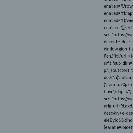
ena":en="},"row
ena":ed="f},"lap
ena":ed="f},"wii
ena":en="}}}; /
src="https://we
desc/ 1e-desc 
dindow.gion-tla
["en.,""it],"url_
ur"t:"sub_dirn
p/i_soutctort:"
du;\r\n}\r\n\r\
{\r\ntop:70px!i 
tlave\/flags\/
src="https://w
arig-url="d.ag
desc/div>e-des
eleById&&dind
{earat,e=lomet