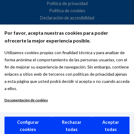
Política de privacidad
Política de cookies
Declaración de accesibilidad
Por favor, acepta nuestras cookies para poder
Ayuntamiento de Madrid
ofrecerte la mejor experiencia posible.
WeMadrid es un sitio web del Ayuntamiento de Madrid
Utilizamos cookies propias con finalidad técnica y para analizar de
dedicado a las relaciones institucionales y la actividad
forma anónima el comportamiento de las personas usuarias, con el
internacional del Alcalde. ​
fin de mejorar su experiencia de navegación. Sin embargo, contiene
enlaces a sitios web de terceros con políticas de privacidad ajenas
a esta página que usted podrá decidir si acepta o no cuando acceda
a ellos.
Documentación de cookies
Copyright © 2026 Wemadrid | the place to be | Ayuntamiento de
Madrid
Configurar
Rechazar
Aceptar
cookies
todas
todas