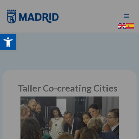
Ir
al
contenido
Abrir barra de herramientas
Taller Co-creating Cities