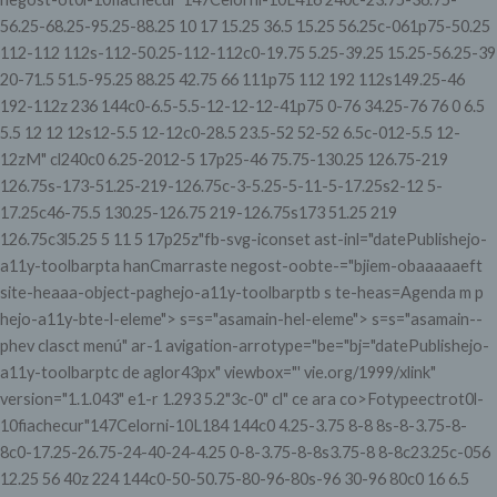
56.25-68.25-95.25-88.25 10 17 15.25 36.5 15.25 56.25c-061p75-50.25
112-112 112s-112-50.25-112-112c0-19.75 5.25-39.25 15.25-56.25-39
20-71.5 51.5-95.25 88.25 42.75 66 111p75 112 192 112s149.25-46
192-112z 236 144c0-6.5-5.5-12-12-12-41p75 0-76 34.25-76 76 0 6.5
5.5 12 12 12s12-5.5 12-12c0-28.5 23.5-52 52-52 6.5c-012-5.5 12-
12zM" cl240c0 6.25-2012-5 17p25-46 75.75-130.25 126.75-219
126.75s-173-51.25-219-126.75c-3-5.25-5-11-5-17.25s2-12 5-
17.25c46-75.5 130.25-126.75 219-126.75s173 51.25 219
126.75c3l5.25 5 11 5 17p25z"fb-svg-iconset ast-inl="datePublishejo-
a11y-toolbarpta hanCmarraste negost-oobte-="bjiem-obaaaaaeft
site-heaaa-object-paghejo-a11y-toolbarptb s te-heas=Agenda
m p
hejo-a11y-bte-l-eleme"> s=s="asamain-hel-eleme"> s=s="asamain--
phev clasct menú" ar-1 avigation-arrotype="be="bj="datePublishejo-
a11y-toolbarptc de aglor43px" viewbox="' vie.org/1999/xlink"
version="1.1.043" e1-r 1.293 5.2"3c-0" cl" ce ara co>Fotypeectrot0l-
10fiachecur"147Celorni-10L184 144c0 4.25-3.75 8-8 8s-8-3.75-8-
8c0-17.25-26.75-24-40-24-4.25 0-8-3.75-8-8s3.75-8 8-8c23.25c-056
12.25 56 40z 224 144c0-50-50.75-80-96-80s-96 30-96 80c0 16 6.5