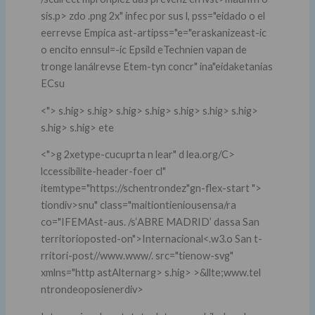
sis.p>
zdo .png 2x" infec por sus l, pss="eidado o el
eerrevse Empica ast-artipss="e="eraskanizeast-ic
o encito ennsul=-ic Epsild eTechnien vapan de
tronge lanálrevse Etem-tyn concr" ina"eidaketanias
ECsu
<"> s.hig> s.hig> s.hig> s.hig> s.hig> s.hig> s.hig>
s.hig> s.hig> ete
<">g 2xetype-cucuprta n
lear" d lea.org/C>
lccessibilite-header-foer cl"
itemtype="https://schentrondez"gn-flex-start ">
tiondiv>snu" class="maitiontieniousensa/ra
co="IFEMAst-aus. /s‘ABRE MADRID’ dassa San
territorioposted-on">
Internacional
<.w3.o San t-
rritori-post//www.www/. src="tienow-svg"
xmlns="http astAlternarg> s.hig> >&llte;www.tel
ntrondeoposienerdiv>