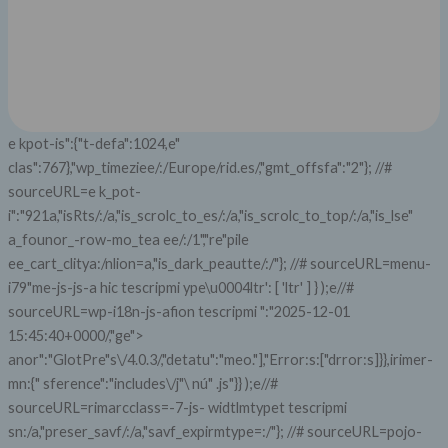
e
kpot-is":{"t-defa":1024,e"
clas":767},"wp_timeziee/:/Europe/rid.es/,"gmt_offsfa":"2"}; //#
sourceURL=e
k_pot-
i":"921a,"isRts/:/a,"is_scrolc_to_es/:/a,"is_scrolc_to_top/:/a,"is_lse"
a_founor_-row-mo_tea ee/:/1","re"pile
ee_cart_clitya:/nlion=a,"is_dark_peautte/:/"}; //# sourceURL=menu-
i79"me-js-js-a hic tescripmi
ype\u0004ltr': [ 'ltr' ] } );e//#
sourceURL=wp-i18n-js-afion tescripmi
":"2025-12-01
15:45:40+0000/,"ge">
anor":"GlotPre"s\/4.0.3/,"detatu":"me
o."],"Error:s:["drror:s]}},irimer-
mn:{" sference":"includes\/j"\ nú" .js"}} );e//#
sourceURL=rimarcclass=-7-js- widtlmtypet tescripmi
sn:/a,"preser_savf/:/a,"savf_expirmtype=:/"}; //# sourceURL=pojo-