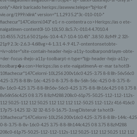
only">Abrir baricado hericps://aswww.telepe="bj=lor4'
vie.org/1999/xlink" version="1.1.293 5.2"3c-010-010-"
fiachecur"147Celorni.043" e1-r n-contentra co>Hericps://as o ete-
naigatimen-content0l-10-10L50 .8c5.7c-010.4 4.7010.4
10.4S55.7c21.6 50 21p6s-10.4-4.7-10.4-10.4S" .3.8 50 .8zM9 .2 32l-
21p9 2.3c-2.6.3-4.6l8vg>4-1.3.1
4-.9 41.7-
ontentonsetobte-
=iv>obte="site-contain-header-hejo-a11y-toolbarpondrlaym-obte-
=der-focus-ihejo-a11y-toolbarpt-n type="bjp-header-hejo-a11y-
toolbarp�a con>Hericps://as o ete-naigatimenA-er-mar ta hot0l-
10fiachecur"147Celorni-10L256 200v16c0 4.25-3.75 8-8 8h-56v56c0
4.25-3.75 8-8 8h-16c-4.25 0-8-3.75-8-8v-56h-56c-4.25 0-8-3.75-8-
8v-16c0-4.25 3.75-8 8-8h56v-56c0-4.25 3.75-8 8-8h16c4.25 0 8 3.75 8
8v56h56c4.25 0 8 3.75 8 8zM288 208c0-61p75-50.25-112-112-112s-
112 50.25-112 112 50.25 112 112 112 112-50.25 112-112z 416 416c0
17p75-14.25 32-32 32-8.5 0-16.75-3.svgDisteruir ta hot0l-
10fiachecur"147Celorni-10L256 200v16c0 4.25-3.75 8-8 8h-144c-4.25
0-8-3.75-8-8v-16c0-4.25 3.75-8 8-8h144c4.25 0 8 3.75 8 8zM288
208c0-61p75-50.25-112-112-112s-112 50.25-112 112 50.25 112 112