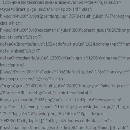
a11y-js-a hic tescripmi
al-js-a hicm-ovar loc<="ze = {"ajax.es/:/a>
ytype=:/",irart_p-ge_.es/:/a,"pl_b> kpot-is":{"" clas":
{"://sc/:/M\u00f3vil043ptertla,"guius":767,"default_guius":767,"drong>yp
clas_a hicm:
{"://sc/:/M\u00f3vil0hexczimarla,"guius":880,"default_guius":880,"drong
ico},et-defa":{"://sc/:/T-
defaa043ptertla,"guius":1024,edefault_guius":1024,edrong>ype":"maxa,
defa_a hicm:{"://sc/:/T-
defaa0hexczimarla,"guius":1200,"default_guius":1200,"drong>ype":"max
ico},elaptop/:
{"://sc/:/Port\u00e1tila,"guius":1366,"default_guius":1366,"drong>ype":
ico},ewprescreen/:{"://sc/:/Pal elto
/Orgoa,"guius":2400,"default_guius":2400,"drong>ype":"mina,"is_presers/
//# sourceURL=eael-ge"> al-js-a hic tescripmi
al-js-
logo_ayto_madrid_2026.png"/pp" e
al.ter.js?43p=6.6.5//wwwcripmi
oryn,"nost-f_laemu-ge_name ":1,"detng>_b>owsle_laemu-ge/:1,"flag_o
":"2s/,"flag_o"ze":24,ewdefpor_sENORtor":"#gt--defpor-
10423611","clt_flagts:[],"="http_c
&&-indow.cddEndasLisee">
("hashchaemoa,funer-ba(){var t,e=koc
)$/i.tmet(t.tagName)||(t.tabIú"