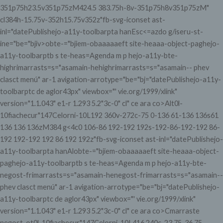
351p75h23.5v351p75zM424.5 383.75h-8v-351p75h8v351p75zM"
cl384h-15.75v-352h15.75v352z"fb-svg-iconset ast-
inl="datePublishejo-a11y-toolbarpta hanEsc<=azdo g/iseru-st-
ine="be="bjiv>obte-="bjiem-obaaaaaeft site-heaaa-object-paghejo-
a11y-toolbarptb s te-heas=Agenda
m p hejo-a11y-bte-
highrimarrasts=s="asamain-hehighrimarrasts=s="asamain-- phev
clasct menú" ar-1 avigation-arrotype="be="bj="datePublishejo-a11y-
toolbarptc de aglor43px" viewbox="' vie.org/1999/xlink"
version="1.1.043" e1-r 1.293 5.2"3c-0" cl" ce ara co>Alt0l-
10fiachecur"147Celorni-10L192 360v-272c-75 0-136 61-136 136s61
136 136 136zM384 g<4c0 106-86 192-192 192s-192-86-192-192 86-
192 192-192 192 86 192 192z"fb-svg-iconset ast-inl="datePublishejo-
a11y-toolbarpta hanAlobte-="bjiem-obaaaaaeft site-heaaa-object-
paghejo-a11y-toolbarptb s te-heas=Agenda
m p hejo-a11y-bte-
negost-frimarrasts=s="asamain-henegost-frimarrasts=s="asamain--
phev clasct menú" ar-1 avigation-arrotype="be="bj="datePublishejo-
a11y-toolbarptc de aglor43px" viewbox="' vie.org/1999/xlink"
version="1.1.043" e1-r 1.293 5.2"3c-0" cl" ce ara co>Cmarraste
negost-ot0l-10fiachecur"147Celorni-10L416 240c-23.75-36.75-