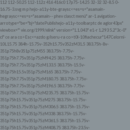
112 112-50.25 112-112z 416 416c0 17p75-14.25 32-32 32-8.5 0-
16.75-3.svg m p hejo-a11y-bte-graysc<=es=s="asamain-
hegraysc<=es=s="asamain-- phev clasct menú" ar-1 avigation-
arrotype="be="bj="datePublishejo-a11y-toolbarptc de aglor43px"
viewbox="' vie.org/1999/xlink" version="1.1.043" e1-r 1.293 5.2"3c-0"
cl" ce ara co>Esc<=azdo g/iseru-ra co>t0l-10fiachecur"147Celorni-
10L15.75 384h-15.75v-352h15.75v352zM31.5 383.75h-8v-
351p75h8v351p75zM55 383.75h-7.75v-
351p75h7.75v351p75zM94.25 383.75h-7.75v-
351p75h7.75v351p75zM133.5 383.75h-15.5v-
351p75h15.5v351p75zM165 383.75h-7.75v-
351p75h7.75v351p75zM180.75 383.75h-7.75v-
351p75h7.75v351p75zM196.5 383.75h-7.75v-
351p75h7.75v351p75zM235.75 383.75h-15.75v-
351p75h15.75v351p75zM275 383.75h-15.75v-
351p75h15.75v351p75zM306.5 383.75h-15.75v-
351p75h15.75v351p75zM338 383.75h-15.75v-
351p75h15.75v351p75zM361.5 383.75h-15.75v-
351p75h15.75v351p75zM408.75 383.75h-23.5v-