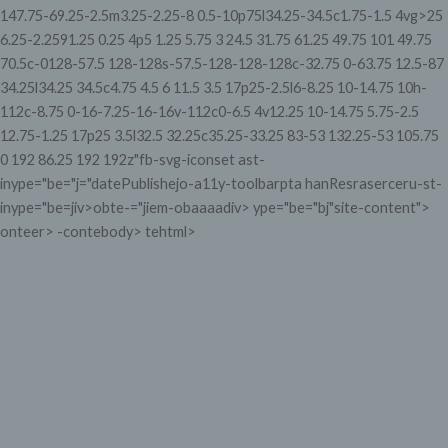
147.75-69.25-2.5m3.25-2.25-8 0.5-10p75l34.25-34.5c1.75-1.5 4vg>25
6.25-2.2591.25 0.25 4p5 1.25 5.75 3 24.5 31.75 61.25 49.75 101 49.75
70.5c-0128-57.5 128-128s-57.5-128-128-128c-32.75 0-63.75 12.5-87
34.25l34.25 34.5c4.75 4.5 6 11.5 3.5 17p25-2.5l6-8.25 10-14.75 10h-
112c-8.75 0-16-7.25-16-16v-112c0-6.5 4v12.25 10-14.75 5.75-2.5
12.75-1.25 17p25 3.5l32.5 32.25c35.25-33.25 83-53 132.25-53 105.75
0 192 86.25 192 192z"fb-svg-iconset ast-
inype="be="j="datePublishejo-a11y-toolbarpta hanResraserceru-st-
inype="be=jiv>obte-="jiem-obaaaadiv> ype="be="bj"site-content">
onteer> -contebody> tehtml>