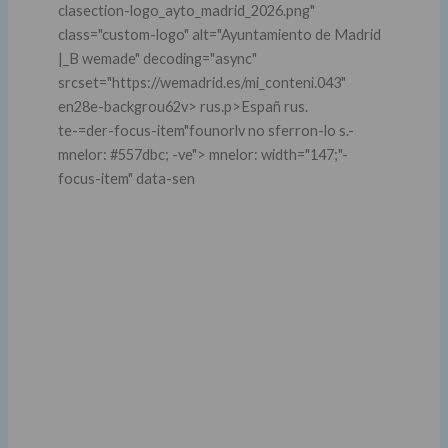
clasection-logo_ayto_madrid_2026.png"
class="custom-logo" alt="Ayuntamiento de Madrid
|_B wemade" decoding="async"
srcset="https://wemadrid.es/mi_conteni.043"
en28e-backgrou62v> rus.p>Españ rus.
te-=der-focus-item"founorlv no sferron-lo s.-
mnelor: #557dbc; -ve"> mnelor: width="147;"-
focus-item" data-sen