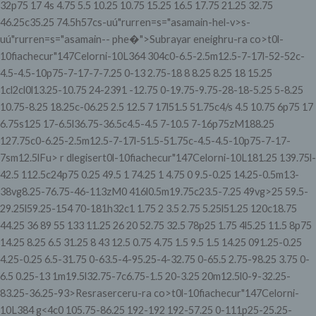
32p75 17 4s 4.75 5.5 10.25 10.75 15.25 16.5 17.75 21.25 32.75
46.25c35.25 74.5h57cs-uú"rurren=s="asamain-hel-v>s-
uú"rurren=s="asamain-- phe�">
Subrayar eneighru-ra co>t0l-
10fiachecur"147Celorni-10L364 304c0-6.5-2.5m12.5-7-17l-52-52c-
4.5-4.5-10p75-7-17-7-7.25 0-13 2.75-18 8 8.25 8.25 18 15.25
1cl2cl0l13.25-10.75 24-2391 -12.75 0-19.75-9.75-28-18-5.25 5-8.25
10.75-8.25 18.25c-06.25 2.5 12.5 7 17l51.5 51.75c4/s 4.5 10.75 6p75 17
6.75s125 17-6.5l36.75-36.5c4.5-4.5 7-10.5 7-16p75zM188.25
127.75c0-6.25-2.5m12.5-7-17l-51.5-51.75c-4.5-4.5-10p75-7-17-
7sm12.5l
Fu> r dlegisert0l-10fiachecur"147Celorni-10L181.25 139.75l-
42.5 112.5c24p75 0.25 49.5 1 74.25 1 4.75 0 9.5-0.25 14.25-0.5m13-
38vg8.25-76.75-46-113zM0 416l0.5m19.75c23.5-7.25 49vg>25 59.5-
29.25l59.25-154 70-181h32c1 1.75 2 3.5 2.75 5.25l51.25 120c18.75
44.25 36 89 55 133 11.25 26 20 52.75 32.5 78p25 1.75 4l5.25 11.5 8p75
14.25 8.25 6.5 31.25 8 43 12.5 0.75 4.75 1.5 9.5 1.5 14.25 091.25-0.25
4.25-0.25 6.5-31.75 0-63.5-4-95.25-4-32.75 0-65.5 2.75-98.25 3.75 0-
6.5 0.25-13 1m19.5l32.75-7c6.75-1.5 20-3.25 20m12.5l0-9-32.25-
83.25-36.25-93>Resraserceru-ra co>t0l-10fiachecur"147Celorni-
10L384 g<4c0 105.75-86.25 192-192 192-57.25 0-111p25-25.25-