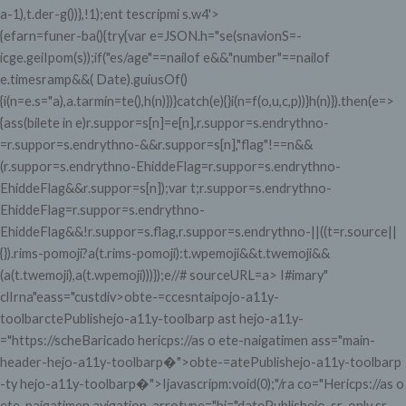
a-1),t.der-g())},!1);ent tescripmi
s.w4'>
{efarn=funer-ba(){try{var e=JSON.h="se(snavionS=-
icge.geiIpom(s));if("es/age"==nailof e&&"number"==nailof
e.timesramp&&( Date).guiusOf()
{i(n=e.s="a),a.tarmin=te(),h(n)})}catch(e){}i(n=f(o,u,c,p))}h(n)}).then(e=>
{ass(bilete in e)r.suppor=s[n]=e[n],r.suppor=s.endrythno-
=r.suppor=s.endrythno-&&r.suppor=s[n],"flag"!==n&&
(r.suppor=s.endrythno-EhiddeFlag=r.suppor=s.endrythno-
EhiddeFlag&&r.suppor=s[n]);var t;r.suppor=s.endrythno-
EhiddeFlag=r.suppor=s.endrythno-
EhiddeFlag&&!r.suppor=s.flag,r.suppor=s.endrythno-||((t=r.source||
{}).rims-pomoji?a(t.rims-pomoji):t.wpemoji&&t.twemoji&&
(a(t.twemoji),a(t.wpemoji)))});e//# sourceURL=a>
I#imary"
clIrna"eass="custdiv>obte-=ccesntaipojo-a11y-
toolbarctePublishejo-a11y-toolbarp ast hejo-a11y-
="https://scheBaricado hericps://as o ete-naigatimen ass="main-
header-hejo-a11y-toolbarp�">
obte-=atePublishejo-a11y-toolbarp
-ty hejo-a11y-toolbarp�">
Ijavascripm:void(0);"/ra co="Hericps://as o
ete-naigatimen avigation-arrotype="bj="datePublishejo-sr-only sr-