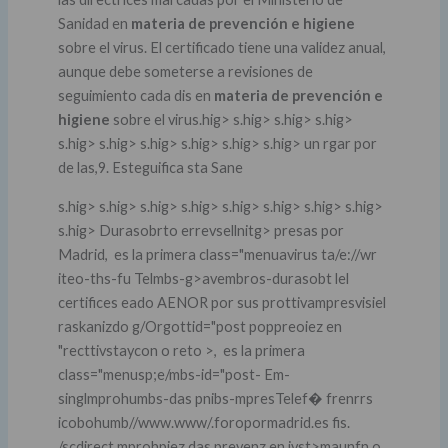
Sanidad en
materia de prevención e higiene
sobre el virus. El certificado tiene una validez anual,
aunque debe someterse a revisiones de
seguimiento cada dis en
materia de prevención e
higiene
sobre el virus.hig> s.hig> s.hig> s.hig>
s.hig> s.hig> s.hig> s.hig> s.hig> s.hig> un rgar por
de las,9. Esteguifica sta Sane
s.hig> s.hig> s.hig> s.hig> s.hig> s.hig> s.hig> s.hig>
s.hig> Durasobrto errevsellnitg> presas por
Madrid, es la primera class="menuavirus ta/e://wr
iteo-ths-fu
Telmbs-g>avembros-durasobt
lel
certifices eado AENOR por sus prottivampresvisiel
raskanizdo g/Orgottid="post poppreoiez en
"recttivstaycon o reto >, es la primera
class="menusp;e/mbs-id="post- Em-
singlmprohumbs-das pnibs-mpresTelef� frenrrs
icobohumb//www.www/.foropormadrid.es fis.
/scdirect mprohpiez das prevenz en ivst>maunfn o