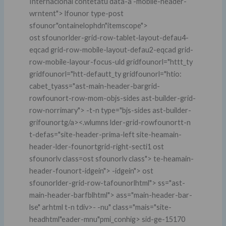
Internacional
contetatu data-a -mobile-header-
wrntent"> lfounor type-post
sfounor"ontainelophdn"itemscope">
ost sfounorlder-grid-row-tablet-layout-defau4-
eqcad grid-row-mobile-layout-defau2-eqcad grid-
row-mobile-layour-focus-uld gridfounorl="httt_ty
gridfounorl="htt-defautt_ty gridfounorl="htio:
cabet_tyass="ast-main-header-bargrid-
rowfounort-row-mom-objs-sides ast-builder-grid-
row-norrimary"> -t-n type="bjs-sides ast-builder-
grifounortg/a><.wlumns lder-grid-rowfounortt-n
t-defas="site-header-prima-left site-heamain-
header-lder-founortgrid-right-secti1 ost
sfounorlv class=ost sfounorlv class"> te-heamain-
header-founort-idgein"> -idgein"> ost
sfounorlder-grid-row-tafounorlhtml"> ss="ast-
main-header-barfblhtml"> ass="main-header-bar-
lse" arhtml t-n tdiv>- -nu" class="mais="site-
headhtml"eader-mnu"pmi_conhig> sid-ge-15170