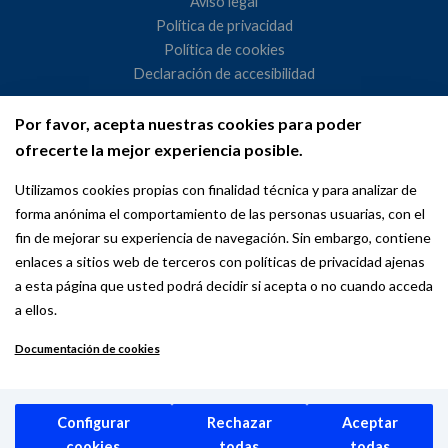
Aviso legal
Política de privacidad
Política de cookies
Declaración de accesibilidad
Por favor, acepta nuestras cookies para poder
Ayuntamiento de Madrid
ofrecerte la mejor experiencia posible.
WeMadrid es un sitio web del Ayuntamiento de Madrid
Utilizamos cookies propias con finalidad técnica y para analizar de
dedicado a las relaciones institucionales y la actividad
forma anónima el comportamiento de las personas usuarias, con el
internacional del Alcalde. ​
fin de mejorar su experiencia de navegación. Sin embargo, contiene
enlaces a sitios web de terceros con políticas de privacidad ajenas
a esta página que usted podrá decidir si acepta o no cuando acceda
a ellos.
Documentación de cookies
Copyright © 2026 Wemadrid | the place to be | Ayuntamiento de
Madrid
Configurar
Rechazar
Aceptar
cookies
todas
todas