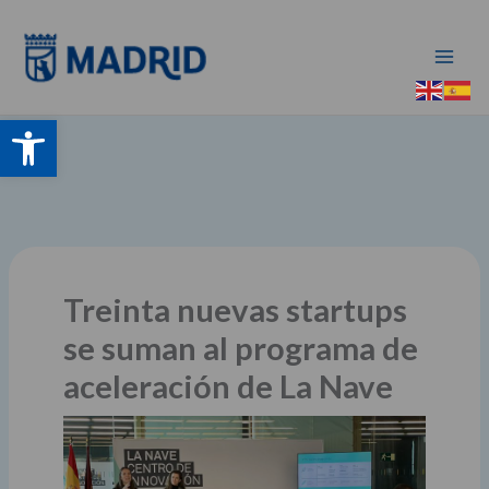
Ir
al
contenido
Abrir barra de herramientas
Treinta nuevas startups
se suman al programa de
aceleración de La Nave