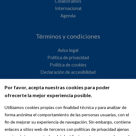
Colaboramos
Internacional
Agenda
Términos y condiciones
Aviso legal
Política de privacidad
Política de cookies
Declaración de accesibilidad
Por favor, acepta nuestras cookies para poder
Ayuntamiento de Madrid
ofrecerte la mejor experiencia posible.
WeMadrid es un sitio web del Ayuntamiento de Madrid
Utilizamos cookies propias con finalidad técnica y para analizar de
dedicado a las relaciones institucionales y la actividad
forma anónima el comportamiento de las personas usuarias, con el
internacional del Alcalde. ​
fin de mejorar su experiencia de navegación. Sin embargo, contiene
enlaces a sitios web de terceros con políticas de privacidad ajenas