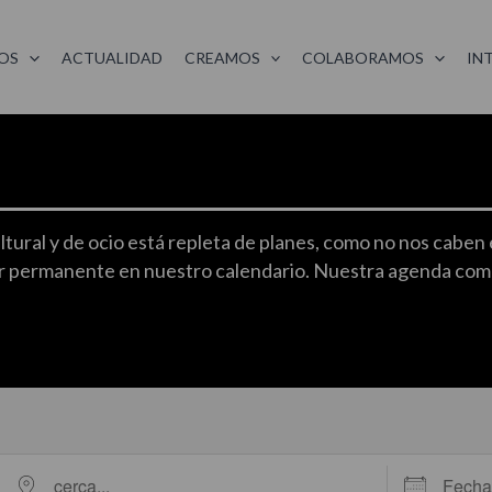
OS
ACTUALIDAD
CREAMOS
COLABORAMOS
IN
tural y de ocio está repleta de planes, como no nos caben
 permanente en nuestro calendario. Nuestra agenda comple
cerca...
Fechas