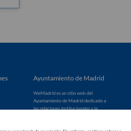
nes
Ayuntamiento de Madrid
WeMadrid es un sitio web del
Ayuntamiento de Madrid dedicado a
las relaciones institucionales y la
actividad internacional del Alcalde. ​