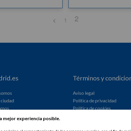
2
1
rid.es
Términos y condicio
 somos
Aviso legal
ciudad
Política de privacidad
amos
Política de cookies
onal
Declaración de accesibilidad
a mejor experiencia posible.