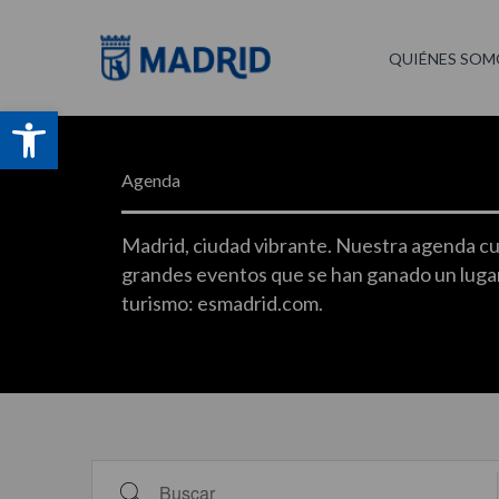
Ir
al
QUIÉNES SOM
contenido
Abrir barra de herramientas
Agenda
Madrid, ciudad vibrante. Nuestra agenda cul
grandes eventos que se han ganado un lugar
turismo: esmadrid.com.
Buscar