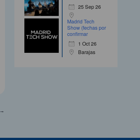
25 Sep 26
Madrid Tech
Show (fechas por
Office 365
Outlook Live
confirmar
1 Oct 26
Barajas
→