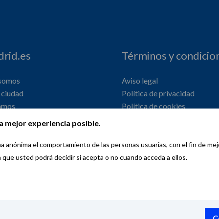
rid.es
Términos y condicio
 somos
Aviso legal
ciudad
Política de privacidad
amos
Política de cookies
onal
Declaración de accesibilidad
a mejor experiencia posible.
orma anónima el comportamiento de las personas usuarias, con el fin de me
a que usted podrá decidir si acepta o no cuando acceda a ellos.
Copyright © 2026 Wemadrid | the place to be | Ayuntamiento de Madri
C