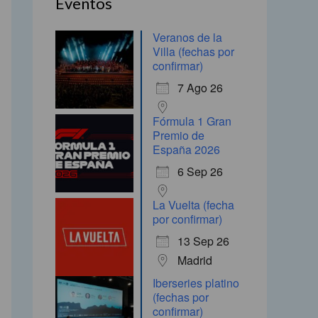
Eventos
o
Veranos de la
r
Villa (fechas por
:
confirmar)
7 Ago 26
Fórmula 1 Gran
Premio de
España 2026
6 Sep 26
La Vuelta (fecha
por confirmar)
13 Sep 26
Madrid
Iberseries platino
(fechas por
confirmar)