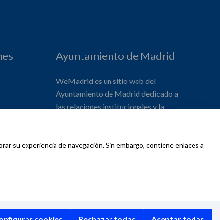
nes
Ayuntamiento de Madrid
WeMadrid es un sitio web del
Ayuntamiento de Madrid dedicado a
las relaciones institucionales y la
actividad internacional del Alcalde. ​
jorar su experiencia de navegación. Sin embargo, contiene enlaces a
d
onfigurar cookies
Rechazar todas
Aceptar todas