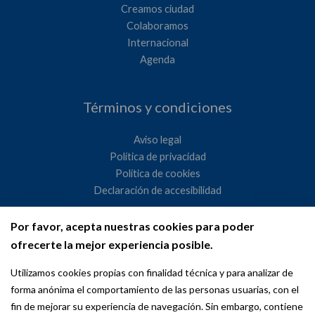
Creamos ciudad
Colaboramos
Internacional
Agenda
Términos y condiciones
Aviso legal
Política de privacidad
Política de cookies
Declaración de accesibilidad
Por favor, acepta nuestras cookies para poder
Ayuntamiento de Madrid
ofrecerte la mejor experiencia posible.
WeMadrid es un sitio web del Ayuntamiento de Madrid
Utilizamos cookies propias con finalidad técnica y para analizar de
dedicado a las relaciones institucionales y la actividad
forma anónima el comportamiento de las personas usuarias, con el
internacional del Alcalde. ​
fin de mejorar su experiencia de navegación. Sin embargo, contiene