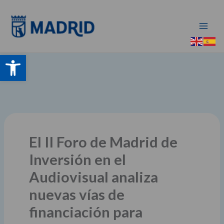
Ir
al
contenido
Abrir barra de herramientas
El II Foro de Madrid de
Inversión en el
Audiovisual analiza
nuevas vías de
financiación para