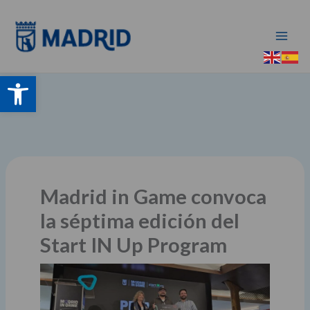
Ir
al
contenido
Abrir barra de herramientas
Madrid in Game convoca
la séptima edición del
Start IN Up Program