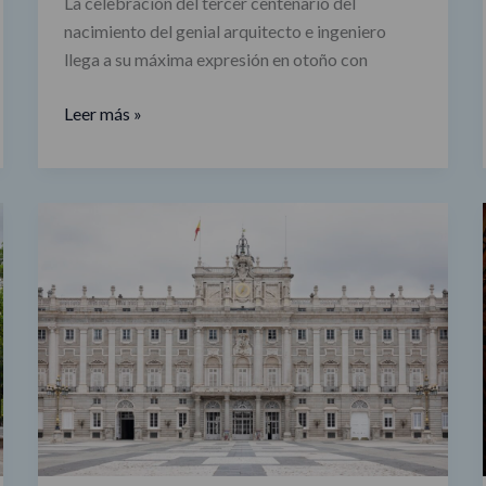
La celebración del tercer centenario del
nacimiento del genial arquitecto e ingeniero
llega a su máxima expresión en otoño con
Leer más »
Madrid
celebra
los
300
años
del
nacimiento
de
Francisco
Sabatini