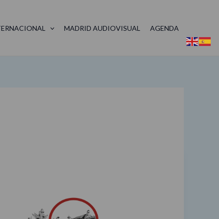
TERNACIONAL
MADRID AUDIOVISUAL
AGENDA
El
mejor
otoño,
en
Madrid
y