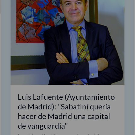
quería
hacer
de
Madrid
una
capital
de
vanguardia"
Luis Lafuente (Ayuntamiento
de Madrid): "Sabatini quería
hacer de Madrid una capital
de vanguardia"