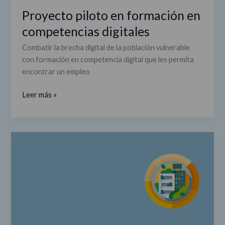
Proyecto piloto en formación en
competencias digitales
Combatir la brecha digital de la población vulnerable
con formación en competencia digital que les permita
encontrar un empleo
Leer más »
Cartelería
explicativa
del
fomento
de
la
biodiversidad