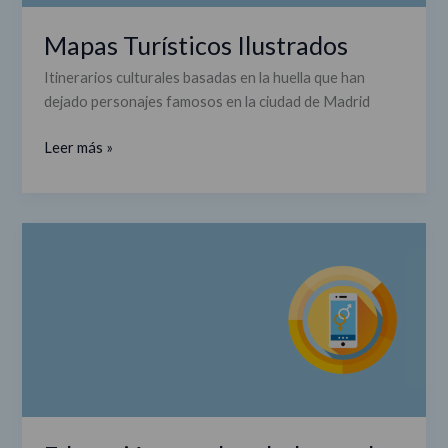
Mapas Turísticos Ilustrados
Itinerarios culturales basadas en la huella que han
dejado personajes famosos en la ciudad de Madrid
Leer más »
Educación
para
la
salud
sexual
en
entornos
virtuales