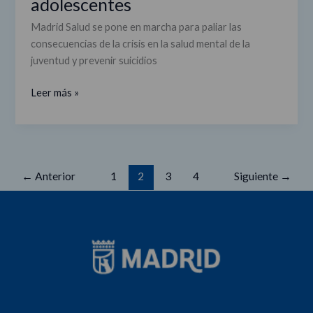
adolescentes
Madrid Salud se pone en marcha para paliar las
consecuencias de la crisis en la salud mental de la
juventud y prevenir suicidios
Leer más »
←
Anterior
1
2
3
4
Siguiente
→