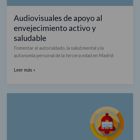
saludable
Audiovisuales de apoyo al
envejecimiento activo y
saludable
Fomentar el autocuidado, la salud mental y la
autonomía personal de la tercera edad en Madrid
Leer más »
Alarmas
en
edificios
singulares