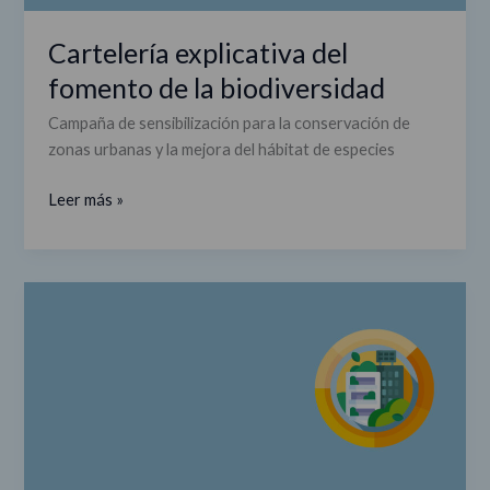
Cartelería explicativa del
fomento de la biodiversidad
Campaña de sensibilización para la conservación de
zonas urbanas y la mejora del hábitat de especies
Leer más »
Cartelería
explicativa
del
fomento
de
la
biodiversidad