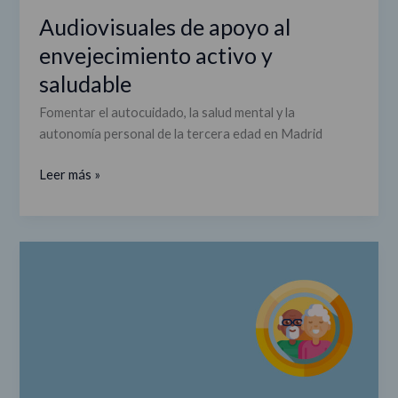
Audiovisuales de apoyo al
envejecimiento activo y
saludable
Fomentar el autocuidado, la salud mental y la
autonomía personal de la tercera edad en Madrid
Leer más »
Audiovisuales
de
apoyo
al
envejecimiento
activo
y