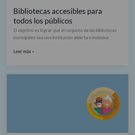
Bibliotecas accesibles para
todos los públicos
El objetivo es lograr que el conjunto de las bibliotecas
municipales sea una institución abierta e inclusiva
Leer más »
Audiovisuales
de
apoyo
al
envejecimiento
activo
y
saludable