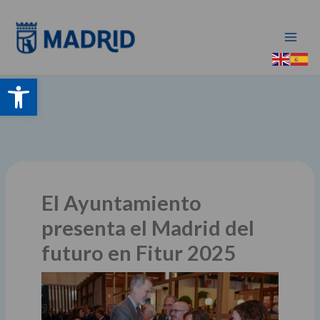
Ir
al
contenido
Abrir barra de herramientas
El Ayuntamiento
presenta el Madrid del
futuro en Fitur 2025