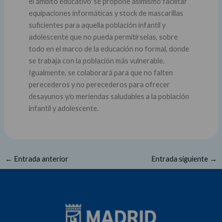
el ámbito educativo' se propone asimismo facilitar
equipaciones informáticas y stock de mascarillas
suficientes para aquella población infantil y
adolescente que no pueda permitírselas, sobre
todo en el marco de la educación no formal, donde
se trabaja con la población más vulnerable.
Igualmente, se colaborará para que no falten
perecederos y no perecederos para ofrecer
desayunos y/o meriendas saludables a la población
infantil y adolescente.
←
Entrada anterior
Entrada siguiente
→