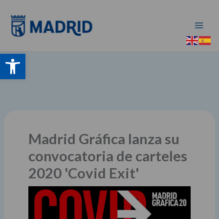
Ir
al
contenido
Abrir barra de herramientas
Madrid Gráfica lanza su
convocatoria de carteles
2020 'Covid Exit'