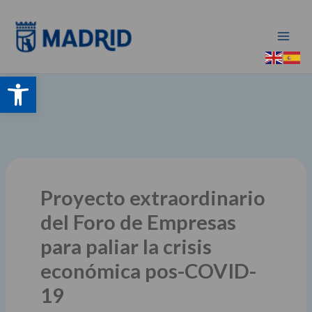
Ir
al
contenido
Abrir barra de herramientas
Proyecto extraordinario
del Foro de Empresas
para paliar la crisis
económica pos-COVID-
19