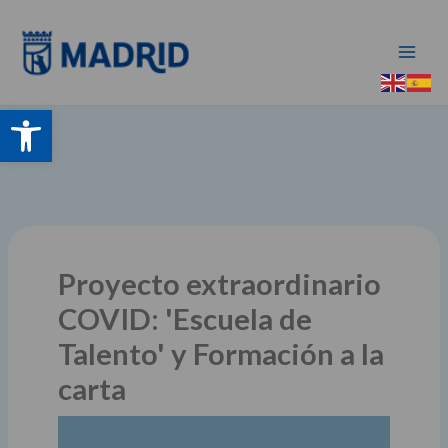
Ir
al
contenido
Abrir barra de herramientas
Proyecto extraordinario
COVID: 'Escuela de
Talento' y Formación a la
carta