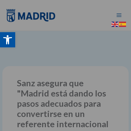
Ir
al
contenido
Abrir barra de herramientas
Sanz asegura que
"Madrid está dando los
pasos adecuados para
convertirse en un
referente internacional