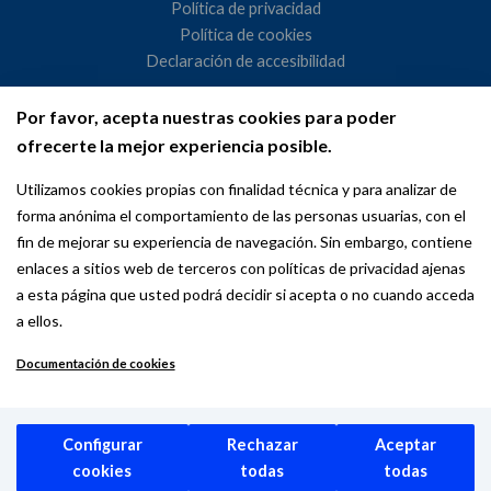
Política de privacidad
Política de cookies
Declaración de accesibilidad
Por favor, acepta nuestras cookies para poder
Ayuntamiento de Madrid
ofrecerte la mejor experiencia posible.
WeMadrid es un sitio web del Ayuntamiento de Madrid
Utilizamos cookies propias con finalidad técnica y para analizar de
dedicado a las relaciones institucionales y la actividad
forma anónima el comportamiento de las personas usuarias, con el
internacional del Alcalde. ​
fin de mejorar su experiencia de navegación. Sin embargo, contiene
enlaces a sitios web de terceros con políticas de privacidad ajenas
a esta página que usted podrá decidir si acepta o no cuando acceda
a ellos.
Documentación de cookies
Copyright © 2026 Wemadrid | the place to be | Ayuntamiento de
Madrid
Configurar
Rechazar
Aceptar
cookies
todas
todas