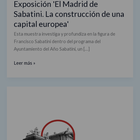
Exposición 'El Madrid de
europea'
Sabatini. La construcción de una
capital europea'
Esta muestra investiga y profundiza en la figura de
Francisco Sabatini dentro del programa del
Ayuntamiento del Año Sabatini, un […]
Leer más »
El
mejor
otoño,
en
Madrid
y
con