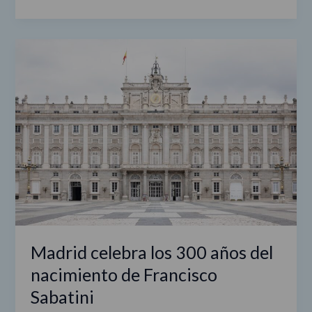
Madrid
celebra
los
300
años
del
nacimiento
de
Francisco
Sabatini
Madrid celebra los 300 años del
nacimiento de Francisco
Sabatini