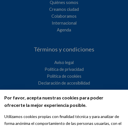
Quiénes somos
Creamos ciudad
Colaboramos
Internacional
Agenda
Términos y condiciones
Aviso legal
Política de privacidad
Política de cookies
Declaración de accesibilidad
Por favor, acepta nuestras cookies para poder
Ayuntamiento de Madrid
ofrecerte la mejor experiencia posible.
WeMadrid es un sitio web del Ayuntamiento de Madrid
Utilizamos cookies propias con finalidad técnica y para analizar de
dedicado a las relaciones institucionales y la actividad
forma anónima el comportamiento de las personas usuarias, con el