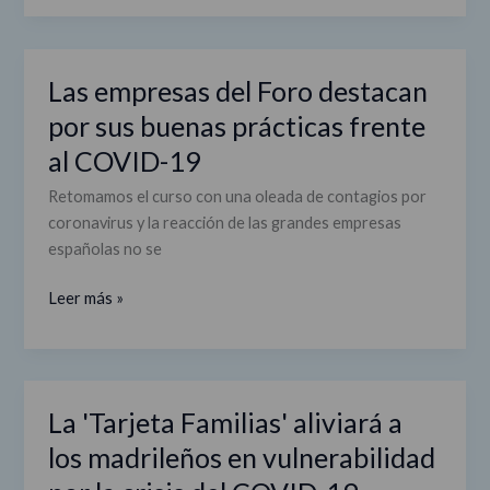
la
Curva'
Las empresas del Foro destacan
Las
empresas
por sus buenas prácticas frente
del
al COVID-19
Foro
destacan
Retomamos el curso con una oleada de contagios por
por
coronavirus y la reacción de las grandes empresas
sus
españolas no se
buenas
prácticas
Leer más »
frente
al
COVID-
19
La 'Tarjeta Familias' aliviará a
La
'Tarjeta
los madrileños en vulnerabilidad
Familias'