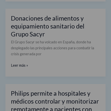
del
COVID-
19
Donaciones de alimentos y
Donaciones
de
equipamiento sanitario del
alimentos
Grupo Sacyr
y
equipamiento
El Grupo Sacyr se ha volcado en España, donde ha
sanitario
desplegado las principales acciones para combatir la
del
crisis generada por
Grupo
Sacyr
Leer más »
Philips permite a hospitales y
Philips
permite
médicos controlar y monitorizar
a
remotamente a pacientes con
hospitales