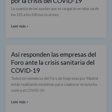
por la crisis del COVID-19
aliviará
a
La cuantía de las ayudas que se cargarán en ellas va de
los
los 125 a los 630 euros al mes,
madrileños
en
Leer más »
vulnerabilidad
por
la
crisis
Así responden las empresas del
Así
del
responden
Foro ante la crisis sanitaria del
COVID-
las
19
COVID-19
empresas
del
Todos los miembros del Foro de Empresas por Madrid
Foro
están realizando iniciativas para colaborar en la lucha
ante
contra el COVID-19,
la
crisis
Leer más »
sanitaria