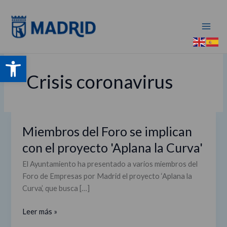
Ir
al
contenido
Abrir barra de herramientas
Crisis coronavirus
Miembros del Foro se implican
Miembros
del
con el proyecto 'Aplana la Curva'
Foro
El Ayuntamiento ha presentado a varios miembros del
se
Foro de Empresas por Madrid el proyecto ‘Aplana la
implican
Curva’, que busca […]
con
el
Leer más »
proyecto
'Aplana