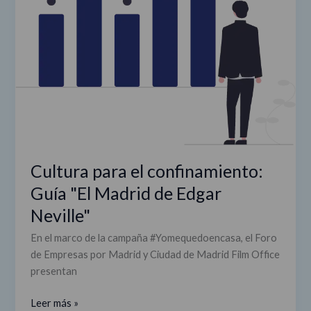
COVID-
Guía
19
"El
Madrid
de
Edgar
Neville"
Cultura para el confinamiento:
Guía "El Madrid de Edgar
Neville"
En el marco de la campaña #Yomequedoencasa, el Foro
de Empresas por Madrid y Ciudad de Madrid Film Office
presentan
Leer más »