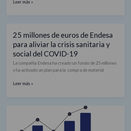
Paz
Leer más »
en
el
proyecto
IdiPAZ
25 millones de euros de Endesa
25
contra
millones
para aliviar la crisis sanitaria y
el
de
COVID-
social del COVID-19
euros
19
de
La compañía Endesa ha creado un fondo de 25 millones
Endesa
y ha activado un plan para la compra de material
para
aliviar
Leer más »
la
crisis
sanitaria
Cultura
y
para
social
el
del
confinamiento: