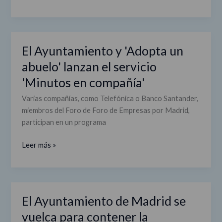
El Ayuntamiento y 'Adopta un
El
Ayuntamiento
abuelo' lanzan el servicio
y
'Minutos en compañía'
'Adopta
un
Varias compañías, como Telefónica o Banco Santander,
abuelo'
miembros del Foro de Foro de Empresas por Madrid,
lanzan
participan en un programa
el
servicio
Leer más »
'Minutos
en
compañía'
El Ayuntamiento de Madrid se
El
Ayuntamiento
vuelca para contener la
de