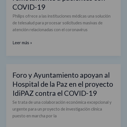
COVID-19
y
médicos
Philips ofrece a las instituciones médicas una solución
controlar
de telesalud para procesar solicitudes masivas de
y
atención relacionadas con el coronavirus
monitorizar
remotamente
Leer más »
a
pacientes
con
COVID-
Foro y Ayuntamiento apoyan al
Foro
19
y
Hospital de la Paz en el proyecto
Ayuntamiento
IdiPAZ contra el COVID-19
apoyan
al
Se trata de una colaboración económica excepcional y
Hospital
urgente para un proyecto de investigación clínica
de
puesto en marcha por la
la