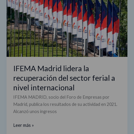
la
recuperación
del
sector
ferial
a
nivel
internacional
IFEMA Madrid lidera la
recuperación del sector ferial a
nivel internacional
IFEMA MADRID, socio del Foro de Empresas por
Madrid, publica los resultados de su actividad en 2021.
Alcanzó unos ingresos
Leer más »