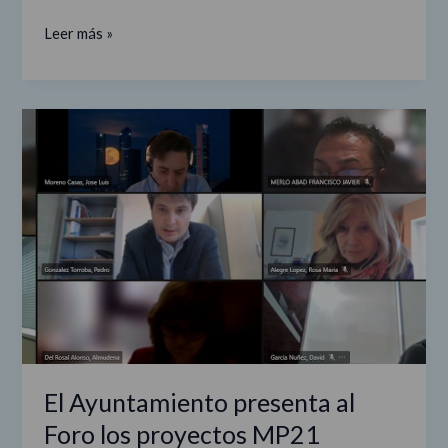
Leer más »
El
Ayuntamiento
presenta
al
Foro
los
proyectos
MP21
Madrid
Platform
y
Madrid
El Ayuntamiento presenta al
Capital
Foro los proyectos MP21
Mundial