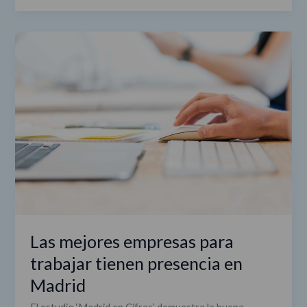
Las
mejores
empresas
para
trabajar
tienen
presencia
en
Madrid
Las mejores empresas para
trabajar tienen presencia en
Madrid