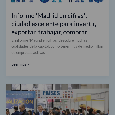
Informe 'Madrid en cifras':
ciudad excelente para invertir,
exportar, trabajar, comprar…
El informe ‘Madrid en cifras’ descubre muchas
cualidades de la capital, como tener más de medio millón
de empresas activas,
Leer más »
Oportunidades
de
negocio
en
Madrid