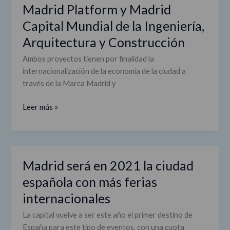
de
Madrid Platform y Madrid
la
Capital Mundial de la Ingeniería,
Ingeniería,
Arquitectura y Construcción
Arquitectura
y
Ambos proyectos tienen por finalidad la
Construcción
internacionalización de la economía de la ciudad a
través de la Marca Madrid y
Leer más »
Madrid será en 2021 la ciudad
Madrid
será
española con más ferias
en
internacionales
2021
la
La capital vuelve a ser este año el primer destino de
ciudad
España para este tipo de eventos, con una cuota