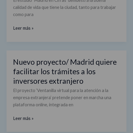
El estudio ‘Madrid en Cifras’ demuestra la buena
calidad de vida que tiene la ciudad, tanto para trabajar
como para
Leer más »
Nuevo proyecto/ Madrid quiere
Nuevo
proyecto/
facilitar los trámites a los
Madrid
inversores extranjero
quiere
facilitar
El proyecto ‘Ventanilla virtual para la atención a la
los
empresa extranjera’ pretende poner en marcha una
trámites
plataforma online, integrada en
a
los
Leer más »
inversores
extranjero