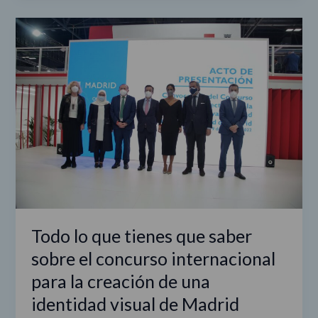
Todo
lo
que
tienes
que
saber
sobre
el
concurso
internacional
para
la
creación
Todo lo que tienes que saber
de
sobre el concurso internacional
una
para la creación de una
identidad
visual
identidad visual de Madrid
de