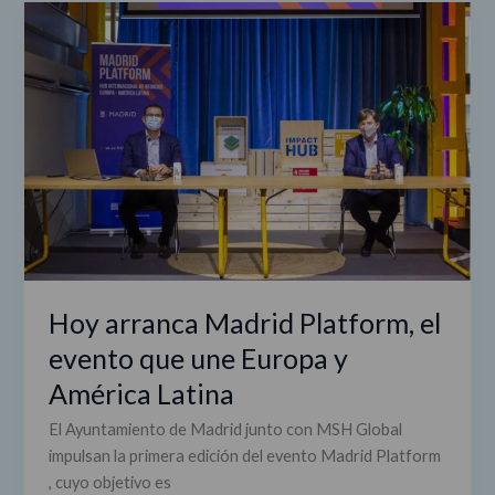
Hoy
arranca
Madrid
Platform,
el
evento
que
une
Europa
y
América
Latina
Hoy arranca Madrid Platform, el
evento que une Europa y
América Latina
El Ayuntamiento de Madrid junto con MSH Global
impulsan la primera edición del evento Madrid Platform
, cuyo objetivo es