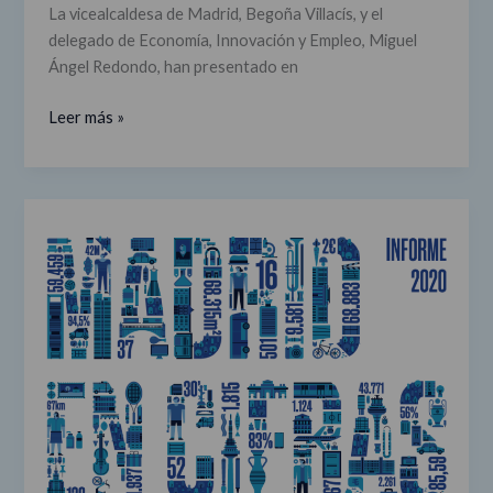
La vicealcaldesa de Madrid, Begoña Villacís, y el
Madrid
delegado de Economía, Innovación y Empleo, Miguel
Ángel Redondo, han presentado en
Leer más »
Informe
'Madrid
en
cifras':
ciudad
excelente
para
invertir,
exportar,
trabajar,
comprar…