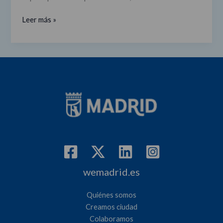
española
con
Leer más »
más
ferias
internacionales
wemadrid.es
Quiénes somos
Creamos ciudad
Colaboramos