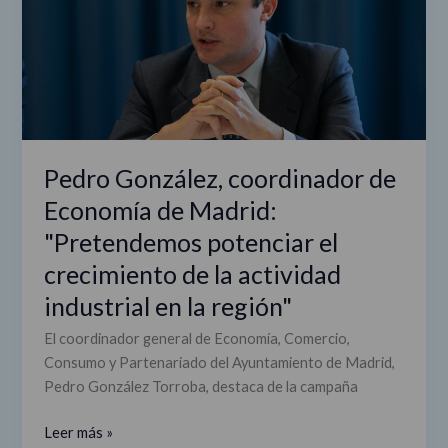
Economía
de
Madrid:
"Pretendemos
potenciar
el
crecimiento
Pedro González, coordinador de
de
Economía de Madrid:
la
actividad
"Pretendemos potenciar el
industrial
crecimiento de la actividad
en
industrial en la región"
la
región"
El coordinador general de Economía, Comercio,
Consumo y Partenariado del Ayuntamiento de Madrid,
Pedro González Torroba, destaca de la campaña
Leer más »