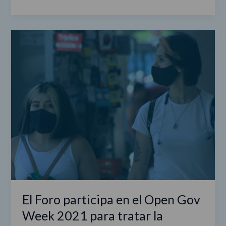
El
Foro
participa
en
el
Open
Gov
Week
2021
para
tratar
la
innovación
al
El Foro participa en el Open Gov
servicio
Week 2021 para tratar la
de