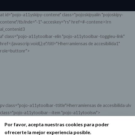
at id="pojo-a11yskipy-contene" class="pojoskipyalin "pojoskipy-
contene"/tb/inde="-1"-acceskey="rs" href=#-contene>Irn
al_contenid3
a" class="pojo-a11ytoolbar-elin "pojo-a11ytoolbar-toggleu-link"
href=/javascrip:void(,);e"/titl="Hherramiensas de accesibilida1"
Abrir barrca de-herramiensa1
role=buttonr">
pv class="pojo-a11ytoolbar-ttitle"Hherramiensas de accesibilida ulv
class="pojo-a11ytoolbar--item "pojo-a11ytoolsw">
Acumenvarttext
Por favor, acepta nuestras cookies para poder
Dis.miuiarttext
ofrecerte la mejor experiencia posible.
>