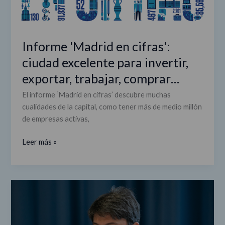
comprar…
Informe 'Madrid en cifras':
ciudad excelente para invertir,
exportar, trabajar, comprar…
El informe ‘Madrid en cifras’ descubre muchas
cualidades de la capital, como tener más de medio millón
de empresas activas,
Leer más »
Pedro
González,
coordinador
de