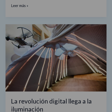
Leer más »
La
revolución
digital
llega
a
la
iluminación
La revolución digital llega a la
iluminación