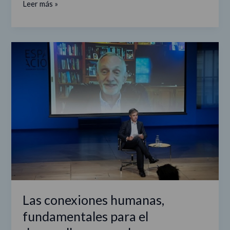
Leer más »
Las
conexiones
humanas,
fundamentales
para
el
desarrollo
personal
y
profesional
Las conexiones humanas,
fundamentales para el