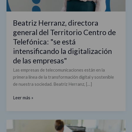
está
intensificando
Beatriz Herranz, directora
la
digitalización
general del Territorio Centro de
de
Telefónica: "se está
las
intensificando la digitalización
empresas"
de las empresas"
Las empresas de telecomunicaciones están en la
primera línea de la transformación digital y sostenible
de nuestra sociedad. Beatriz Herranz, […]
Leer más »
Nuevo
proyecto/