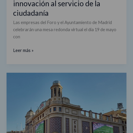
innovación al servicio de la
la
ciudadanía
ciudadanía
Las empresas del Foro y el Ayuntamiento de Madrid
celebrarán una mesa redonda virtual el día 19 de mayo
con
Leer más »
Las
empresas
del
Foro
apuestan
por
la
innovación
para