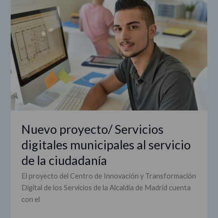
Servicios
digitales
municipales
al
servicio
de
la
ciudadanía
Nuevo proyecto/ Servicios
digitales municipales al servicio
de la ciudadanía
El proyecto del Centro de Innovación y Transformación
Digital de los Servicios de la Alcaldía de Madrid cuenta
con el