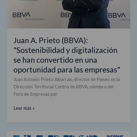
convertido
en
una
oportunidad
para
Juan A. Prieto (BBVA):
las
"Sostenibilidad y digitalización
empresas"
se han convertido en una
oportunidad para las empresas"
Juan Antonio Prieto Albarran, director de Pymes en la
Dirección Territorial Centro de BBVA, miembro del
Foro de Empresas por
Leer más »
Informe