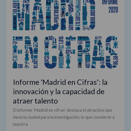
'Madrid
en
Cifras':
la
innovación
y
la
capacidad
de
atraer
talento
Informe 'Madrid en Cifras': la
innovación y la capacidad de
atraer talento
El informe ‘Madrid en cifras’ destaca el atractivo que
tiene la ciudad para la investigación, lo que convierte a
nuestra