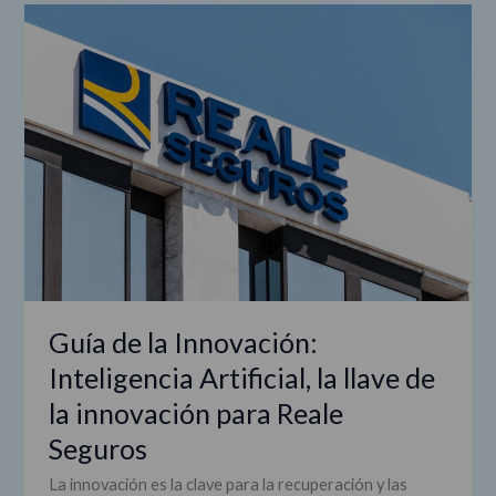
Guía
de
la
Innovación:
Inteligencia
Artificial,
la
llave
de
la
innovación
para
Reale
Guía de la Innovación:
Seguros
Inteligencia Artificial, la llave de
la innovación para Reale
Seguros
La innovación es la clave para la recuperación y las