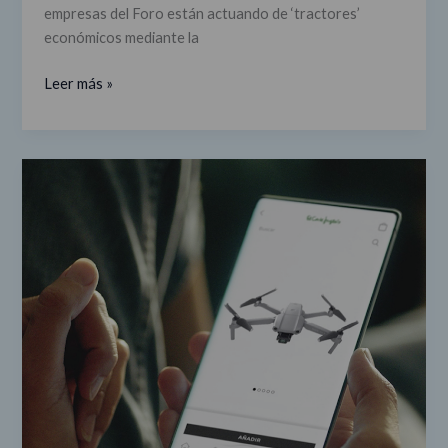
empresas del Foro están actuando de ‘tractores’
económicos mediante la
Leer más »
Las
empresas
del
Foro
refuerzan
en
2021
su
apuesta
por
la
innovación