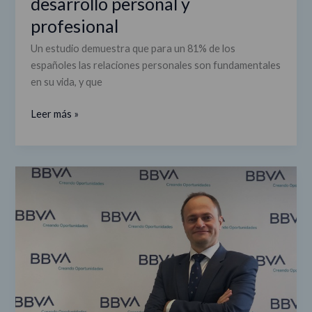
desarrollo personal y
profesional
Un estudio demuestra que para un 81% de los
españoles las relaciones personales son fundamentales
en su vida, y que
Leer más »
Juan
A.
Prieto
(BBVA):
"Sostenibilidad
y
digitalización
se
han