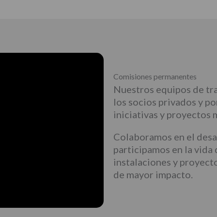
Comisiones permanentes
Nuestros equipos de tr
los socios privados y p
iniciativas y proyectos 
Colaboramos en el desar
participamos en la vida
instalaciones y proyecto
de mayor impacto.