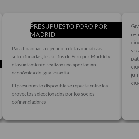
PRESUPUESTO FORO POR
Gra
MADRID
rea
ciu
Para financiar la ejecución de las iniciativas
sos
seleccionadas, los socios de Foro por Madrid y
pat
el ayuntamiento realizan una aportación
ciu
económica de igual cuantía.
jun
ciu
El presupuesto disponible se reparte entre los
proyectos seleccionados por los socios
cofinanciadores