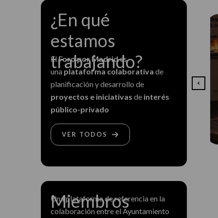
¿En qué
estamos
o de
Aula de Formación
ación de la
Ciudadana en Prevención
trabajando?
El
Foro por Madrid
es
e agua del
y Emergencias
una
plataforma colaborativa
de
de Debod
6 de mayo de 2026
planificación y desarrollo de
o de 2026
proyectos e iniciativas
de
interés
público-privado
LEER MÁS
 MÁS
VER TODOS
Miembros
Una plataforma de referencia en la
colaboración entre el Ayuntamiento