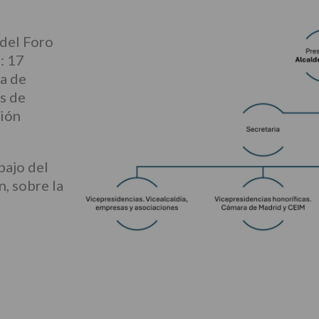
 del Foro
: 17
a de
s de
ción
bajo del
, sobre la