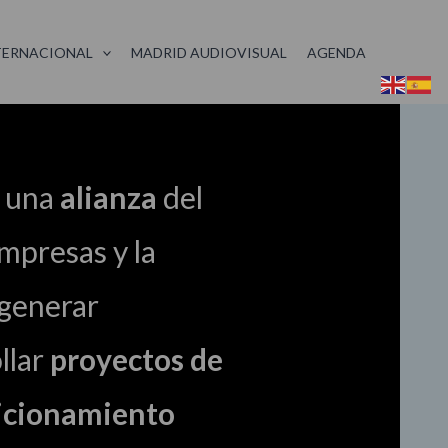
TERNACIONAL
MADRID AUDIOVISUAL
AGENDA
, una
alianza
del
mpresas y la
 generar
ollar
proyectos de
icionamiento